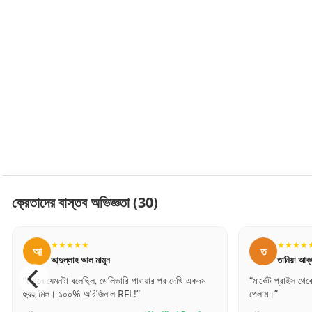
ক্রেতাদের বাস্তব অভিজ্ঞতা
(30)
★★★★★
ত
তানিয়া আক্তার
খি একদম
“মার্কেট প্রাইস থেকে এখানে বেশ কম দামে অরিজিনাল জিনিস
“সঠ
পেলাম।”
সেই 