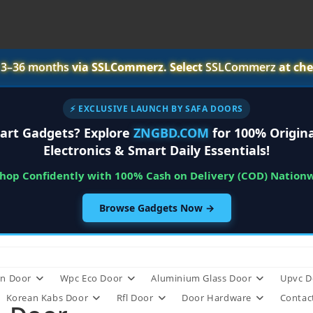
r
3–36 months
via SSLCommerz. Select
SSLCommerz
at che
⚡ EXCLUSIVE LAUNCH BY SAFA DOORS
art Gadgets? Explore
ZNGBD.COM
for 100% Origina
Electronics & Smart Daily Essentials!
Shop Confidently with 100% Cash on Delivery (COD) Nation
Browse Gadgets Now →
n Door
Wpc Eco Door
Aluminium Glass Door
Upvc D
Korean Kabs Door
Rfl Door
Door Hardware
Contac