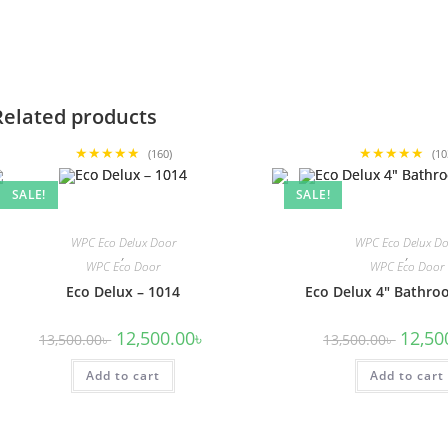
Related products
★★★★★
★★★★★
(160)
(10
SALE!
SALE!
WPC Eco Delux Door
WPC Eco Delux D
,
,
WPC Eco Door
WPC Eco Door
Eco Delux – 1014
Eco Delux 4″ Bathro
Original
Current
Origina
12,500.00
৳
12,50
13,500.00
৳
13,500.00
৳
price
price
price
was:
is:
was:
Add to cart
13,500.00৳ .
12,500.00৳ .
Add to cart
13,500.