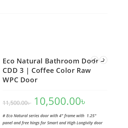
Eco Natural Bathroom Door –
CDD 3 | Coffee Color Raw
WPC Door
10,500.00
৳
Original
Current
11,500.00
৳
price
price
was:
is:
11,500.00৳ .
10,500.00৳ .
# Eco Natural series door with 4″ frame with 1.25″
panel and free hings for Smart and High Longivity door