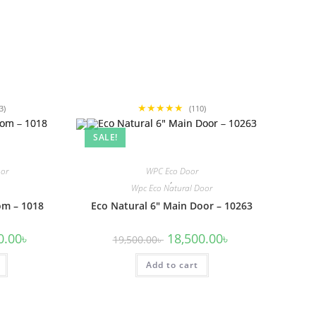
★★★★★
3)
(110)
SALE!
oor
WPC Eco Door
,
Wpc Eco Natural Door
om – 1018
Eco Natural 6″ Main Door – 10263
l
Current
Original
Current
0.00
৳
18,500.00
৳
19,500.00
৳
price
price
price
is:
was:
is:
00৳ .
12,500.00৳ .
Add to cart
19,500.00৳ .
18,500.00৳ .