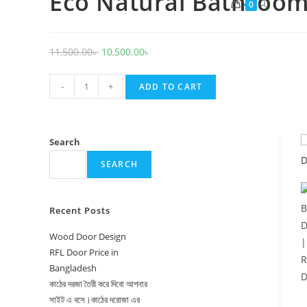
Eco Natural Bathroo
Toggle
0
website
search
Original
Current
11,500.00
৳
10,500.00
৳
price
price
Eco
was:
is:
-
+
ADD TO CART
Natural
11,500.00৳ .
10,500.00৳ .
Bathroom
Door
Search
–
SEARCH
CDD
3
|
Recent Posts
Coffee
Color
Wood Door Design
RFL Door Price in
Raw
Bangladesh
WPC
কাঠের দরজা তৈরী করে দিবো আপনার
Door
সাইট এ বসে।কাঠের দরোজা এর
quantity