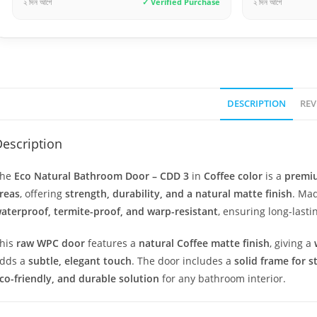
d Purchase
২ দিন আগে
✓ Verified Purchase
৭ ঘণ্
DESCRIPTION
REV
escription
The
Eco Natural Bathroom Door – CDD 3
in
Coffee color
is a
premi
reas
, offering
strength, durability, and a natural matte finish
. Ma
aterproof, termite-proof, and warp-resistant
, ensuring long-las
his
raw WPC door
features a
natural Coffee matte finish
, giving a
dds a
subtle, elegant touch
. The door includes a
solid frame for s
co-friendly, and durable solution
for any bathroom interior.