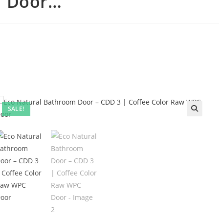
m Door…
SALE!
🔍