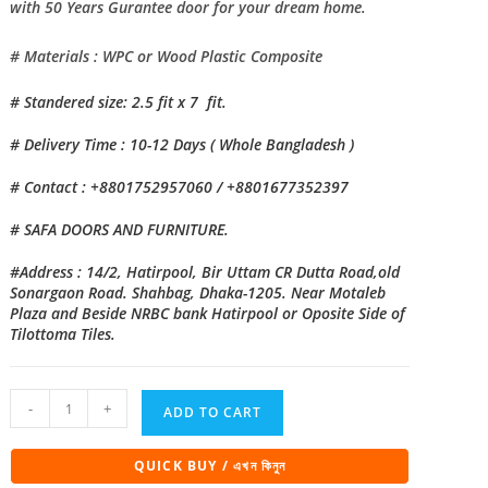
with 50 Years Gurantee door for your dream home.
# Materials : WPC or Wood Plastic Composite
# Standered size: 2.5 fit x 7 fit.
# Delivery Time : 10-12 Days ( Whole Bangladesh )
# Contact : +8801752957060 / +8801677352397
# SAFA DOORS AND FURNITURE.
#Address : 14/2, Hatirpool, Bir Uttam CR Dutta Road,old
Sonargaon Road. Shahbag, Dhaka-1205. Near Motaleb
Plaza and Beside NRBC bank Hatirpool or Oposite Side of
Tilottoma Tiles.
Eco
-
+
ADD TO CART
Natural
Bathroom
QUICK BUY / এখন কিনুন
Door