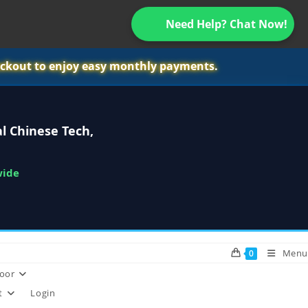
Need Help? Chat Now!
ckout to enjoy easy monthly payments.
l Chinese Tech,
wide
Menu
0
oor
t
Login