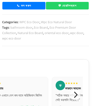
–
📞 কল করুন
💬 হোয়াটসঅ্যাপ
CDD
3
Categories:
WPC Eco Door
,
Wpc Eco Natural Door
|
Tags:
bathroom door
,
Eco Board
,
Eco Premium Door
Coffee
Collection
,
Natural Eco Board
,
oriental eco door
,
wpc door
,
Color
wpc eco door
Raw
WPC
Door
quantity
★★★★★
★★★★★
ফ
শ
ফারহান আহমেদ
শফিক আহমেদ
িক সময়ে সঠিক জিনিস পাওয়াটাই আসল। সাফা ডোরস
“সলিড বিল্ড কোয়ালিটি। অনেক 
ভরসাটা দিয়েছে।”
রিকমেন্ডেড!”