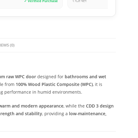
টা আগে
✓ Verified Purchase
১ দিন আগে
IEWS (0)
um raw WPC door
designed for
bathrooms and wet
de from
100% Wood Plastic Composite (WPC)
, it is
ting performance in humid environments.
warm and modern appearance
, while the
CDD 3 design
trength and stability
, providing a
low-maintenance,