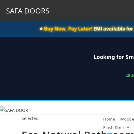
SAFA DOORS
⭐️
Buy Now, Pay Later!
EMI available fo
Looking for Sm
🤝 
Skip
to
Selected:
content
Home
Woode
Flush Door