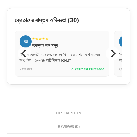
ক্রেতাদের বাস্তব অভিজ্ঞতা
(30)
★★★★★
★
আ
র
আব্দুল্লাহ আল মামুন
রাক
কে
“ফোনে যেমনটা বলেছিল, ডেলিভারি পাওয়ার পর দেখি একদম
“দরজাটা অন
হুবহু মিল। ১০০% অরিজিনাল RFL!”
আরআরএফএল এ
hase
২ দিন আগে
✓ Verified Purchase
২ দিন আগে
DESCRIPTION
REVIEWS (0)