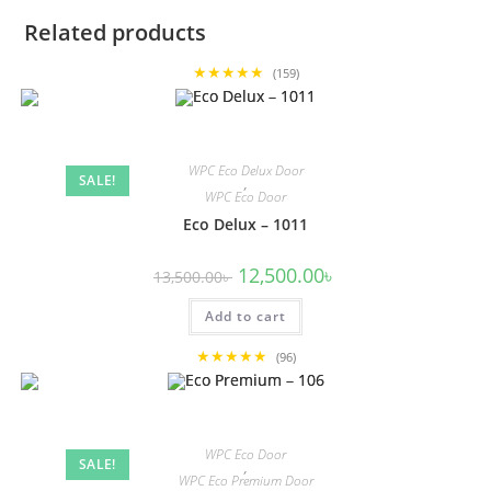
Related products
★★★★★
(159)
WPC Eco Delux Door
SALE!
,
WPC Eco Door
Eco Delux – 1011
Original
Current
12,500.00
৳
13,500.00
৳
price
price
was:
is:
Add to cart
13,500.00৳ .
12,500.00৳ .
★★★★★
(96)
WPC Eco Door
SALE!
,
WPC Eco Premium Door