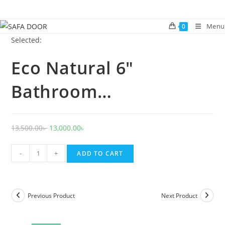
Skip
to
Menu
0
content
Selected:
Eco Natural 6"
Bathroom…
Original
Current
13,500.00
৳
13,000.00
৳
price
price
Eco
was:
is:
-
+
ADD TO CART
Natural
13,500.00৳ .
13,000.00৳ .
6"
Bathroom
Previous Product
Next Product
-
10241