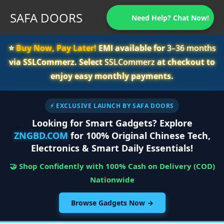
SAFA DOORS
Need Help? Chat Now!
⭐️
Buy Now, Pay Later!
EMI available for
3–36 months
via SSLCommerz. Select
SSLCommerz
at checkout to
enjoy easy monthly payments.
⚡ EXCLUSIVE LAUNCH BY SAFA DOORS
Looking for Smart Gadgets? Explore
ZNGBD.COM
for 100% Original Chinese Tech,
Electronics & Smart Daily Essentials!
🤝 Shop Confidently with 100% Cash on Delivery (COD)
Nationwide
Browse Gadgets Now →