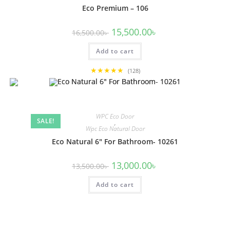
Eco Premium – 106
Original
Current
15,500.00
৳
16,500.00
৳
price
price
was:
is:
Add to cart
16,500.00৳ .
15,500.00৳ .
★★★★★
(128)
WPC Eco Door
SALE!
,
Wpc Eco Natural Door
Eco Natural 6″ For Bathroom- 10261
Original
Current
13,000.00
৳
13,500.00
৳
price
price
was:
is:
Add to cart
13,500.00৳ .
13,000.00৳ .