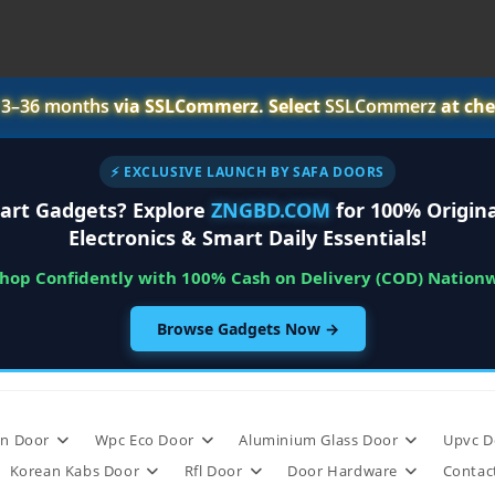
r
3–36 months
via SSLCommerz. Select
SSLCommerz
at che
⚡ EXCLUSIVE LAUNCH BY SAFA DOORS
art Gadgets? Explore
ZNGBD.COM
for 100% Origina
Electronics & Smart Daily Essentials!
Shop Confidently with 100% Cash on Delivery (COD) Nation
Browse Gadgets Now →
n Door
Wpc Eco Door
Aluminium Glass Door
Upvc D
Korean Kabs Door
Rfl Door
Door Hardware
Contac