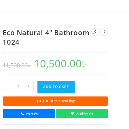
Eco Natural 4″ Bathroom –
1024
10,500.00
৳
Original
Current
11,500.00
৳
price
price
was:
is:
11,500.00৳ .
10,500.00৳ .
Eco
-
+
ADD TO CART
Natural
4"
QUICK BUY / এখন কিনুন
Bathroom
-
📞 কল করুন
💬 হোয়াটসঅ্যাপ
1024
quantity