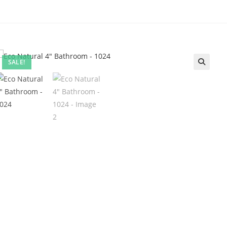
SALE!
🔍