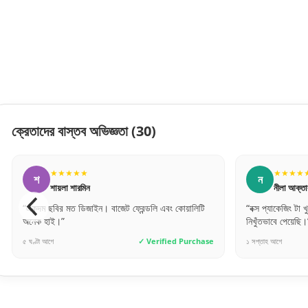
ক্রেতাদের বাস্তব অভিজ্ঞতা
(30)
★★★★★
ন
স
নীলা আক্তার
ালিটি
“বক্স প্যাকেজিং টা খুব দরকার ছিল, অনেক সেফলি এবং
“একদম প
নিখুঁতভাবে পেয়েছি।”
চমৎকার
urchase
১ সপ্তাহ আগে
✓ Verified Purchase
১০ ঘণ্টা 