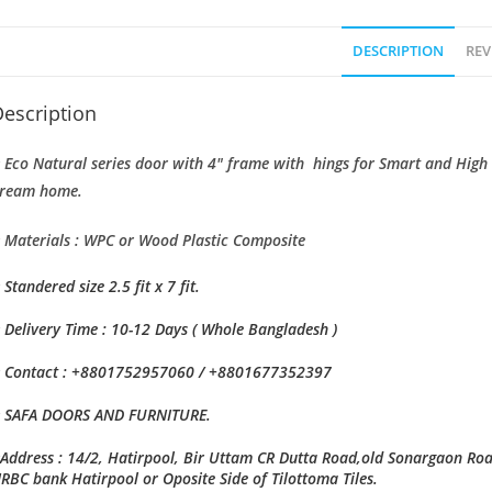
DESCRIPTION
REV
escription
 Eco Natural series door with 4″ frame with hings for Smart and High
ream home.
 Materials : WPC or Wood Plastic Composite
 Standered size 2.5 fit x 7 fit.
 Delivery Time : 10-12 Days ( Whole Bangladesh )
 Contact : +8801752957060 / +8801677352397
 SAFA DOORS AND FURNITURE.
Address : 14/2, Hatirpool, Bir Uttam CR Dutta Road,old Sonargaon Ro
RBC bank Hatirpool or Oposite Side of Tilottoma Tiles.