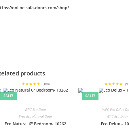
ttps://online.safa-doors.com/shop/
Related products
★★★★★
★★★★★
(100)
(9
SALE!
SALE!
WPC Eco Door
WPC Eco Delux D
,
,
Wpc Eco Natural Door
WPC Eco Door
Eco Natural 6″ Bedroom- 10262
Eco Delux – 1