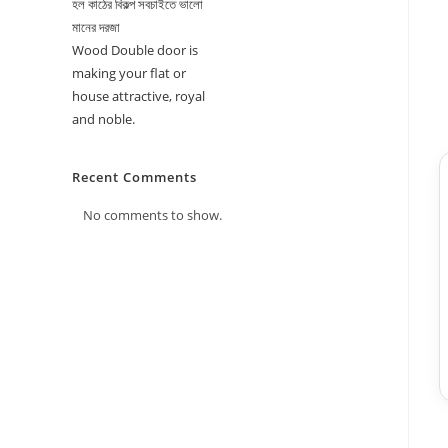
হল কাঠের বিকল্প সবচাইতে ভালো
মানের দরজা
Wood Double door is
making your flat or
house attractive, royal
and noble.
Recent Comments
No comments to show.
★★★★★
শ
শায়লা শারমিন
ালিটির দরজা আশা করিনি। ফিনিশিং
“একদম ছবির মত ডিজাইন। বাজেট ফ্রেন্ডলি এবং কোয়
অনেক হাই।”
✓ Verified Purchase
৫ ঘণ্টা আগে
✓ Verified P