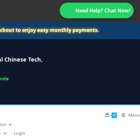
Need Help? Chat Now!
ckout to enjoy easy monthly payments.
l Chinese Tech,
wide
Menu
0
oor
t
Login