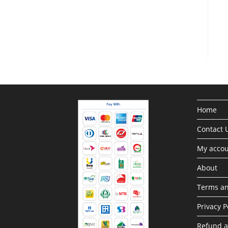
Home
Contact 
My acco
About
Terms an
Privacy P
Refund a