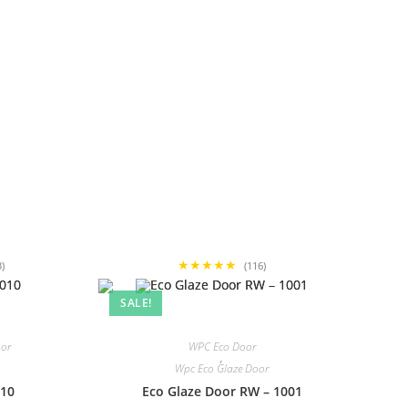
★★★★★
3)
(116)
SALE!
oor
WPC Eco Door
,
Wpc Eco Glaze Door
010
Eco Glaze Door RW – 1001