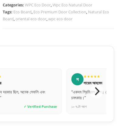
Categories:
WPC Eco Door
,
Wpc Eco Natural Door
Tags:
Eco Board
,
Eco Premium Door Collection
,
Natural Eco
Board
,
oriental eco door
,
wpc eco door
★★★★★
★★★★★
জ
সায়েম আহমেদ
জুবায়ের আহমেদ
্রিমিয়াম ফিল। মেটাল ডোর হিসেবে ফিনিশিং অনেক
“অনলাইনে অর্ডার দিয়ে ঠিক যেমনটা
।”
পেয়েছি। কথা আর কাজে মিল আছে
আগে
✓ Verified Purchase
৫ ঘণ্টা আগে