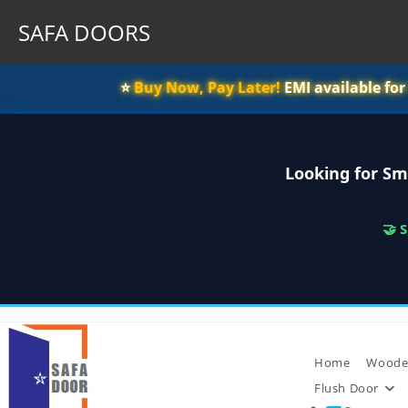
SAFA DOORS
⭐️
Buy Now, Pay Later!
EMI available fo
Looking for Sm
🤝 
Skip
to
content
Home
Woode
Flush Door