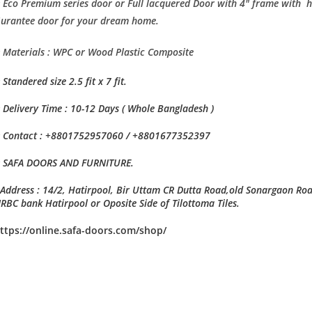
 Eco Premium series door or Full lacquered Door with 4″ frame with h
urantee door for your dream home.
 Materials : WPC or Wood Plastic Composite
 Standered size 2.5 fit x 7 fit.
 Delivery Time : 10-12 Days ( Whole Bangladesh )
 Contact : +8801752957060 / +8801677352397
 SAFA DOORS AND FURNITURE.
Address : 14/2, Hatirpool, Bir Uttam CR Dutta Road,old Sonargaon Ro
RBC bank Hatirpool or Oposite Side of Tilottoma Tiles.
ttps://online.safa-doors.com/shop/