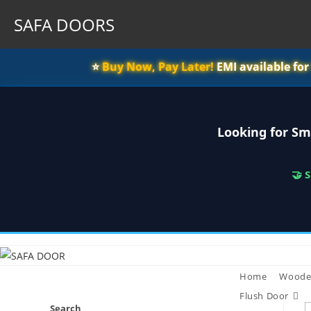
SAFA DOORS
⭐️
Buy Now, Pay Later!
EMI available fo
Looking for Sm
🤝 
Skip
to
content
Home
Woode
Flush Door
Search