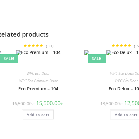
Related products
★★★★★
★★★★★
(111)
(15
SALE!
SALE!
WPC Eco Door
WPC Eco Delux D
,
,
WPC Eco Premium Door
WPC Eco Door
Eco Premium – 104
Eco Delux – 1
Original
Current
Origina
15,500.00
৳
12,50
16,500.00
৳
13,500.00
৳
price
price
price
was:
is:
was:
Add to cart
16,500.00৳ .
15,500.00৳ .
Add to cart
13,500.