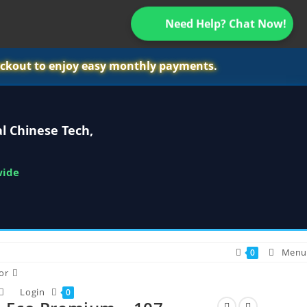
Need Help? Chat Now!
ckout to enjoy easy monthly payments.
l Chinese Tech,
wide
Menu
0
or
Login
0