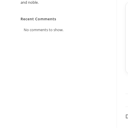
and noble.
Recent Comments
No comments to show.
★★★★★
ন
নীলা আক্তার
“বক্স প্যাকেজিং টা খুব দরকার ছিল, অনেক সেফলি এবং
নিখুঁতভাবে পেয়েছি।”
১ সপ্তাহ আগে
✓ Verified Purchase
D