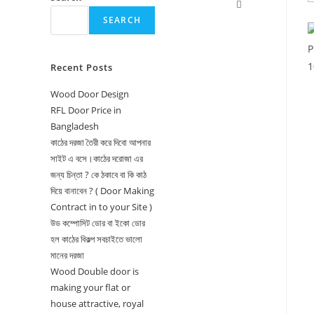
Toggle
SEARCH
website
search
Recent Posts
Wood Door Design
RFL Door Price in
Bangladesh
কাঠের দরজা তৈরী করে দিবো আপনার
সাইট এ বসে।কাঠের দরোজা এর
জন্য চিন্তা ? কে ঠকাবে বা কি কাঠ
দিয়ে বানাবেন ? ( Door Making
Contract in to your Site )
উড কম্পোসিট ডোর বা ইকো ডোর
হল কাঠের বিকল্প সবচাইতে ভালো
মানের দরজা
Wood Double door is
making your flat or
house attractive, royal