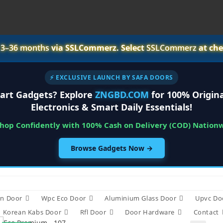
r
3–36 months
via SSLCommerz. Select
SSLCommerz
at che
⚡ EXCLUSIVE LAUNCH BY SAFA DOORS
art Gadgets? Explore
ZNGBD.COM
for 100% Origina
Electronics & Smart Daily Essentials!
Shop Confidently with 100% Cash on Delivery (COD) Nation
Browse Gadgets Now →
n Door
Wpc Eco Door
Aluminium Glass Door
Upvc Do
Korean Kabs Door
Rfl Door
Door Hardware
Contact