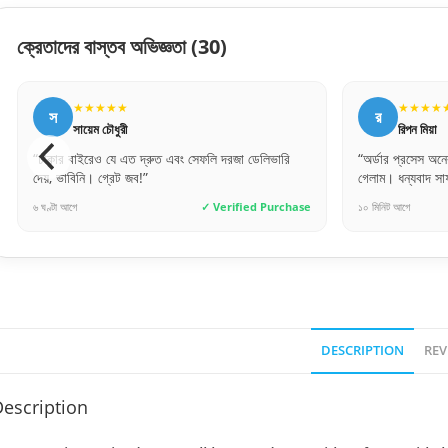
ক্রেতাদের বাস্তব অভিজ্ঞতা
(30)
★★★★★
★★★★
স
র
সায়েম চৌধুরী
রিপন মিয়া
“ঢাকার বাইরেও যে এত দ্রুত এবং সেফলি দরজা ডেলিভারি
“অর্ডার প্রসেস অন
দেয়, ভাবিনি। গ্রেট জব!”
গেলাম। ধন্যবাদ স
৬ ঘণ্টা আগে
✓ Verified Purchase
১০ মিনিট আগে
DESCRIPTION
REV
escription