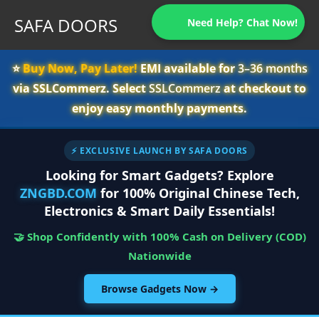
SAFA DOORS
Need Help? Chat Now!
⭐️
Buy Now, Pay Later!
EMI available for
3–36 months
via SSLCommerz. Select
SSLCommerz
at checkout to
enjoy easy monthly payments.
⚡ EXCLUSIVE LAUNCH BY SAFA DOORS
Looking for Smart Gadgets? Explore
ZNGBD.COM
for 100% Original Chinese Tech,
Electronics & Smart Daily Essentials!
🤝 Shop Confidently with 100% Cash on Delivery (COD)
Nationwide
Browse Gadgets Now →