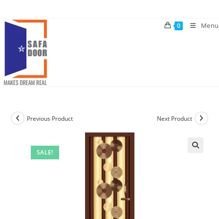
Skip
to
Menu
0
content
Previous Product
Next Product
SALE!
🔍