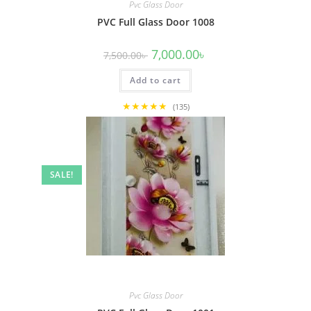
Pvc Glass Door
PVC Full Glass Door 1008
Original
Current
7,000.00
৳
7,500.00
৳
price
price
was:
is:
Add to cart
7,500.00৳ .
7,000.00৳ .
★★★★★
(135)
SALE!
Pvc Glass Door