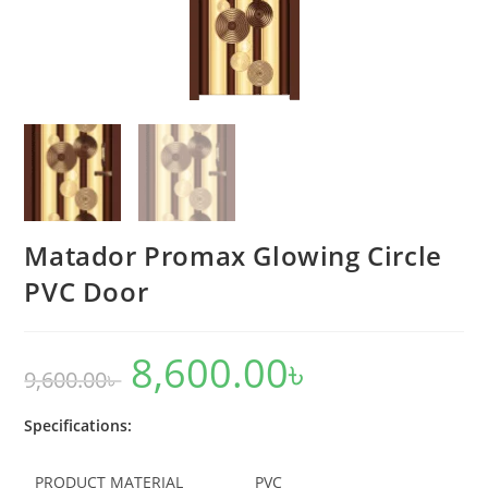
Matador Promax Glowing Circle
PVC Door
8,600.00
৳
Original
Current
9,600.00
৳
price
price
was:
is:
9,600.00৳ .
8,600.00৳ .
Specifications:
PRODUCT MATERIAL
PVC