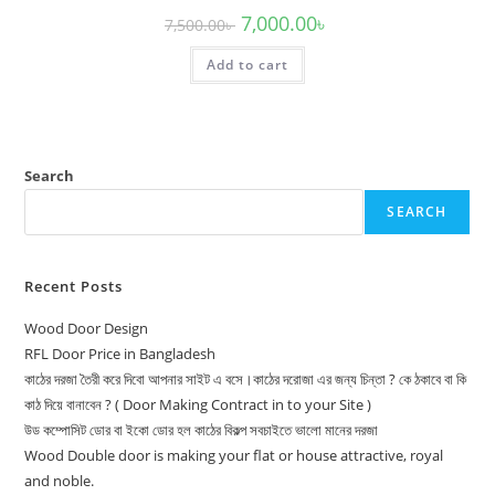
Original
Current
7,000.00
৳
7,500.00
৳
price
price
was:
is:
Add to cart
7,500.00৳ .
7,000.00৳ .
Search
SEARCH
Recent Posts
Wood Door Design
RFL Door Price in Bangladesh
কাঠের দরজা তৈরী করে দিবো আপনার সাইট এ বসে।কাঠের দরোজা এর জন্য চিন্তা ? কে ঠকাবে বা কি
কাঠ দিয়ে বানাবেন ? ( Door Making Contract in to your Site )
উড কম্পোসিট ডোর বা ইকো ডোর হল কাঠের বিকল্প সবচাইতে ভালো মানের দরজা
Wood Double door is making your flat or house attractive, royal
and noble.