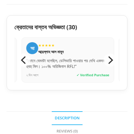
ক্রেতাদের বাস্তব অভিজ্ঞতা
(30)
★★★★★
★
আ
হ
আব্দুল্লাহ আল মামুন
হাসা
“ফোনে যেমনটা বলেছিল, ডেলিভারি পাওয়ার পর দেখি একদম
“অনলাইনে অ
হুবহু মিল। ১০০% অরিজিনাল RFL!”
একদম জেনুই
hase
২ দিন আগে
✓ Verified Purchase
৩ দিন আগে
DESCRIPTION
REVIEWS (0)