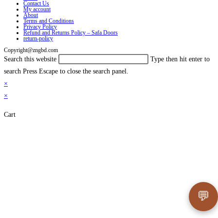
Contact Us
My account
About
Terms and Conditions
Privacy Policy
Refund and Returns Policy – Safa Doors
return-policy
Copyright@zngbd.com
Search this website
Type then hit enter to
search
Press Escape to close the search panel.
×
×
Cart
💬