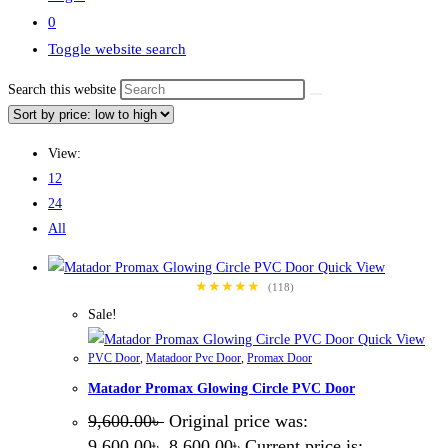
0
Toggle website search
Search this website
View:
12
24
All
Quick View
★★★★★
(118)
Sale!
Quick View
PVC Door
,
Matadoor Pvc Door
,
Promax Door
Matador Promax Glowing Circle PVC Door
9,600.00
৳
Original price was:
9,600.00৳ .
8,600.00
৳
Current price is: