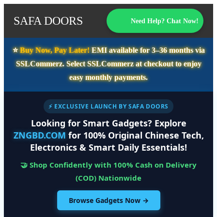
SAFA DOORS
Need Help? Chat Now!
⭐️
Buy Now, Pay Later!
EMI available for
3–36 months
via
SSLCommerz. Select
SSLCommerz
at checkout to enjoy
easy monthly payments.
⚡ EXCLUSIVE LAUNCH BY SAFA DOORS
Looking for Smart Gadgets? Explore
ZNGBD.COM
for 100% Original Chinese Tech,
Electronics & Smart Daily Essentials!
🤝 Shop Confidently with 100% Cash on Delivery
(COD) Nationwide
Browse Gadgets Now →