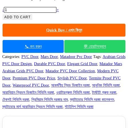
Matador
-
+
Mars
ADD TO CART
Arabian
Quick Buy / এখন কিনুন
Grids
Pvc
Door
📞 কল করুন
💬 হোয়াটসঅ্যাপ
quantity
Categories:
PVC Door
,
Mars Door
,
Matadoor Pvc Door
Tags:
Arabian Grids
PVC Door Design
,
Durable PVC Door
,
Elegant Grid Door
,
Matador Mars
Arabian Grids PVC Door
,
Matador PVC Door Collection
,
Modern PVC
Door
,
Premium PVC Door Price
,
Stylish PVC Door
,
Termite Proof PVC
Door
,
Waterproof PVC Door
,
আকর্ষণীয় গ্রিড ডিজাইন দরজা
,
আধুনিক পিভিসি দরজা
,
আরাবিয়ান গ্রিডস ডিজাইন পিভিসি দরজা
,
ওয়াটারপ্রুফ পিভিসি দরজা
,
টার্মাইট প্রুফ দরজা
,
টেকসই পিভিসি দরজা
,
প্রিমিয়াম পিভিসি দরজার দাম
,
ম্যাটাডোর পিভিসি দরজা কালেকশন
,
ম্যাটাডোর মার্স আরাবিয়ান গ্রিডস পিভিসি দরজা
,
স্টাইলিশ পিভিসি দরজা