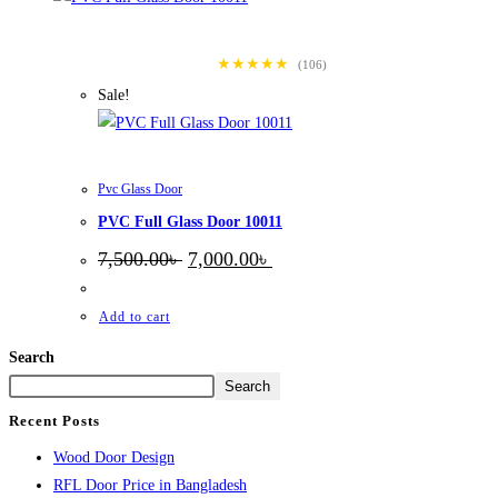
★★★★★
(106)
Sale!
Pvc Glass Door
PVC Full Glass Door 10011
Original
Current
7,500.00
৳
7,000.00
৳
price
price
was:
is:
7,500.00৳ .
7,000.00৳ .
Add to cart
Search
Search
Recent Posts
Wood Door Design
RFL Door Price in Bangladesh