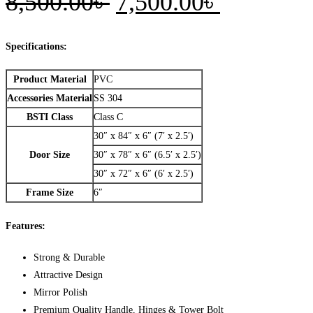
Original
Current
8,500.00
৳
7,500.00
৳
price
price
was:
is:
Specifications:
8,500.00৳ .
7,500.00৳
Product Material
PVC
Accessories Material
SS 304
BSTI Class
Class C
30″ x 84″ x 6″ (7′ x 2.5′)
Door Size
30″ x 78″ x 6″ (6.5′ x 2.5′)
30″ x 72″ x 6″ (6′ x 2.5′)
Frame Size
6″
Features:
Strong & Durable
Attractive Design
Mirror Polish
Premium Quality Handle, Hinges & Tower Bolt