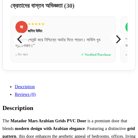
ক্রেতাদের বাস্তব অভিজ্ঞতা
(30)
★★★★★
জ
স
জসিম উদ্দিন
“বিকাশে পেমেন্ট করে নিশ্চিন্তে অর্ডার দিতে পারেন। সার্ভিস খুব
“ওয়াটারপ
প্রফেশনাল।”
অনেকদিন
e
১ দিন আগে
✓ Verified Purchase
৩ দিন আগে
Description
Reviews (0)
Description
The
Matador Mars Arabian Grids PVC Door
is a premium door that
blends
modern design with Arabian elegance
. Featuring a distinctive
grid
pattern
, this door enhances the aesthetic appeal of bedrooms, offices, living