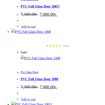
PVC Full Glass Door 10017
Original
Current
7,500.00
৳
7,000.00
৳
price
price
was:
is:
7,500.00৳ .
7,000.00৳ .
Add to cart
★★★★★
(154)
Sale!
Pvc Glass Door
PVC Full Glass Door 1008
Original
Current
7,500.00
৳
7,000.00
৳
price
price
was:
is:
7,500.00৳ .
7,000.00৳ .
Add to cart