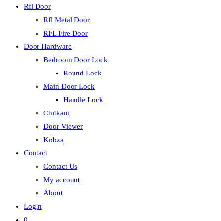
Rfl Door
Rfl Metal Door
RFL Fire Door
Door Hardware
Bedroom Door Lock
Round Lock
Main Door Lock
Handle Lock
Chitkani
Door Viewer
Kobza
Contact
Contact Us
My account
About
Login
0