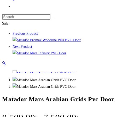
Toggle
website
Search
search
this
Sale!
website
Previous Product
Next Product
🔍
Matador Mars Arabian Grids Pvc Door