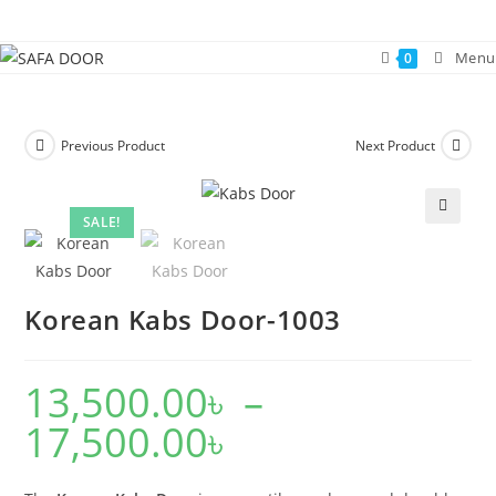
Skip
to
Menu
0
content
Previous Product
Next Product
SALE!
🔍
Korean Kabs Door-1003
13,500.00
৳
–
17,500.00
৳
Price
range:
13,500.00৳
through
17,500.00৳