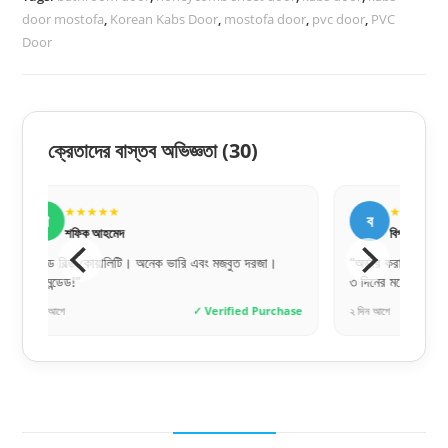
door mostofa
,
Korean Kabs Door
,
mostofa door
,
pvc door
,
PVC
Door
ক্রেতাদের বাস্তব অভিজ্ঞতা
(30)
★★★★★
★
ব
র
বিপ্লব দেবনাথ
রো
“অর্ডার করার পর ডেলিভারি টিম খুব দ্রুত যোগাযোগ করেছে।
“বাচ্চার ঘ
৩ দিনের মধ্যেই দরজা হাতে পেয়েছি।”
লাক্সারি ফি
chase
২ দিন আগে
✓ Verified Purchase
৪ দিন আগে