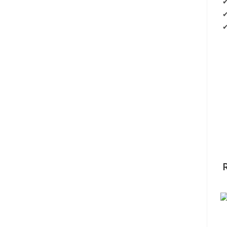
✔
✔
✔