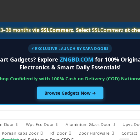
r
3–36 months
via SSLCommerz. Select
SSLCommerz
at che
⚡ EXCLUSIVE LAUNCH BY SAFA DOORS
art Gadgets? Explore
ZNGBD.COM
for 100% Origina
Electronics & Smart Daily Essentials!
Shop Confidently with 100% Cash on Delivery (COD) Nation
Browse Gadgets Now →
n Door
Wpc Eco Door
Aluminium Glass Door
Upvc Do
Korean Kabs Door
Rfl Door
Door Hardware
Contact