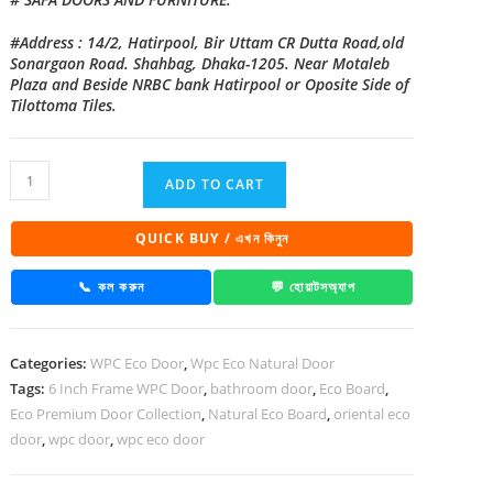
#Address : 14/2, Hatirpool, Bir Uttam CR Dutta Road,old
Sonargaon Road. Shahbag, Dhaka-1205. Near Motaleb
Plaza and Beside NRBC bank Hatirpool or Oposite Side of
Tilottoma Tiles.
Eco
ADD TO CART
Natural
Bathroom
QUICK BUY / এখন কিনুন
Door
CDD
📞 কল করুন
💬 হোয়াটসঅ্যাপ
5
|
Categories:
WPC Eco Door
,
Wpc Eco Natural Door
6
Tags:
6 Inch Frame WPC Door
,
bathroom door
,
Eco Board
,
Inch
Eco Premium Door Collection
,
Natural Eco Board
,
oriental eco
Frame
door
,
wpc door
,
wpc eco door
WPC
Door