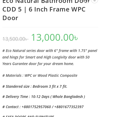
Eco Natural Bathroom Door
CDD 5 | 6 Inch Frame WPC
Door
13,000.00
৳
Original
Current
13,500.00
৳
price
price
was:
is:
13,500.00৳ .
13,000.00৳ .
# Eco Natural series door with 6″ frame with 1.75″ panel
and hings for Smart and High Longivity door with 50
Years Gurantee door for your dream home.
# Materials : WPC or Wood Plastic Composite
# Standered size : Bedroom 3 fit x 7 fit.
# Delivery Time : 10-12 Days ( Whole Bangladesh )
# Contact : +8801752957060 / +8801677352397
# SAFA DOORS AND FURNITURE.