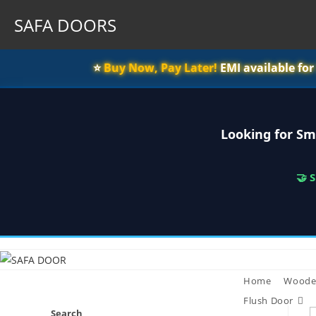
SAFA DOORS
⭐️
Buy Now, Pay Later!
EMI available fo
Looking for Sm
🤝 
Skip
to
content
Home
Woode
Flush Door
Search