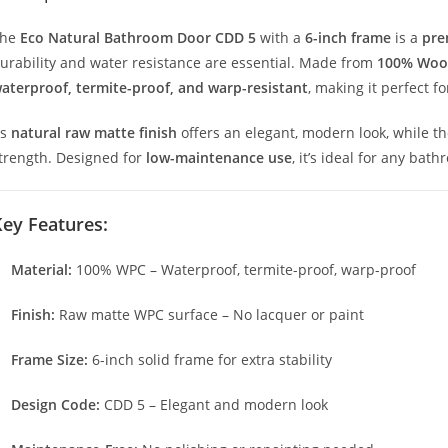
The
Eco Natural Bathroom Door CDD 5
with a
6-inch frame
is a
pre
urability and water resistance are essential. Made from
100% Wood
aterproof, termite-proof, and warp-resistant
, making it perfect 
ts
natural raw matte finish
offers an elegant, modern look, while t
trength. Designed for
low-maintenance use
, it’s ideal for any ba
ey Features:
Material:
100% WPC – Waterproof, termite-proof, warp-proof
Finish:
Raw matte WPC surface – No lacquer or paint
Frame Size:
6-inch solid frame for extra stability
Design Code:
CDD 5 – Elegant and modern look