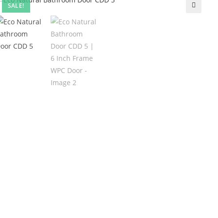
SALE!
🔍