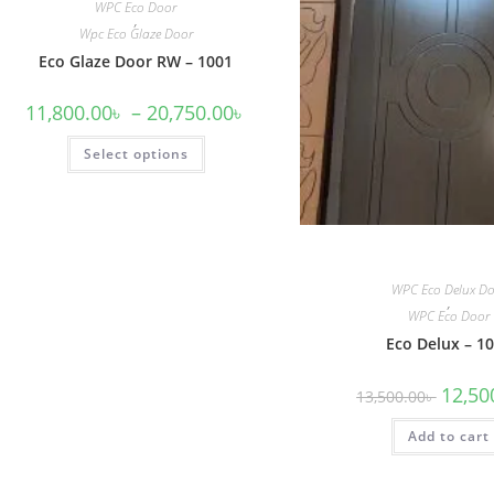
WPC Eco Door
,
Wpc Eco Glaze Door
Eco Glaze Door RW – 1001
Price
11,800.00
৳
–
20,750.00
৳
range:
11,800.00৳
This
Select options
through
product
20,750.00৳
has
multiple
variants.
The
options
may
be
chosen
WPC Eco Delux D
on
,
the
WPC Eco Door
product
page
Eco Delux – 1
Origina
12,50
13,500.00
৳
price
was:
Add to cart
13,500.