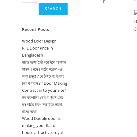
Toggle
SEARCH
website
search
Recent Posts
Wood Door Design
RFL Door Price in
Bangladesh
কাঠের দরজা তৈরী করে দিবো আপনার
সাইট এ বসে।কাঠের দরোজা এর
জন্য চিন্তা ? কে ঠকাবে বা কি কাঠ
দিয়ে বানাবেন ? ( Door Making
Contract in to your Site )
উড কম্পোসিট ডোর বা ইকো ডোর
হল কাঠের বিকল্প সবচাইতে ভালো
মানের দরজা
Wood Double door is
making your flat or
house attractive, royal