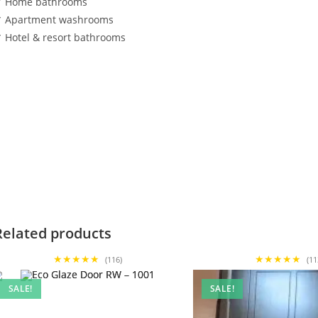
 Home bathrooms
 Apartment washrooms
 Hotel & resort bathrooms
Related products
★★★★★
★★★★★
(116)
(11
SALE!
SALE!