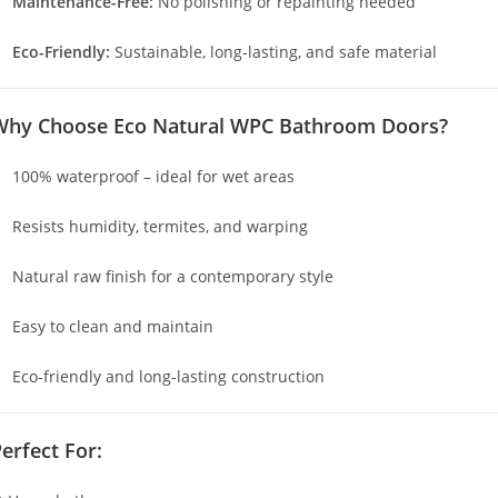
Maintenance-Free:
No polishing or repainting needed
Eco-Friendly:
Sustainable, long-lasting, and safe material
Why Choose Eco Natural WPC Bathroom Doors?
100% waterproof – ideal for wet areas
Resists humidity, termites, and warping
Natural raw finish for a contemporary style
Easy to clean and maintain
Eco-friendly and long-lasting construction
erfect For: