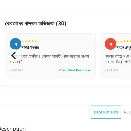
ক্রেতাদের বাস্তব অভিজ্ঞতা
(30)
★★★★★
★★★★
স
স
সায়েম চৌধুরী
সুমাইয়া বি
“ঢাকার বাইরেও যে এত দ্রুত এবং সেফলি দরজা ডেলিভারি
“ওয়াটারপ্রুফ হওয়া
দেয়, ভাবিনি। গ্রেট জব!”
অনেকদিন টিকবে ম
৬ ঘণ্টা আগে
✓ Verified Purchase
৩ দিন আগে
DESCRIPTION
REV
escription