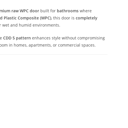
mium raw WPC door
built for
bathrooms
where
 Plastic Composite (WPC)
, this door is
completely
for wet and humid environments.
he
CDD 5 pattern
enhances style without compromising
throom in homes, apartments, or commercial spaces.