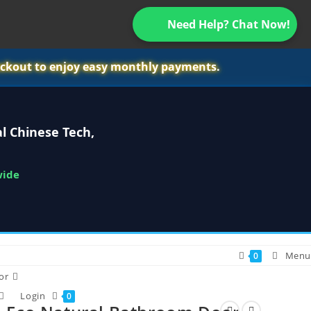
Need Help? Chat Now!
ckout to enjoy easy monthly payments.
l Chinese Tech,
wide
Menu
0
or
Login
0