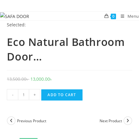
Skip
to
Menu
0
content
Selected:
Eco Natural Bathroom
Door…
Original
Current
13,500.00
৳
13,000.00
৳
price
price
Eco
was:
is:
-
+
ADD TO CART
Natural
13,500.00৳ .
13,000.00৳ .
Bathroom
Door
Previous Product
Next Product
CDD
32