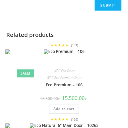
Related products
★★★★★
(147)
WPC Eco Door
SALE!
,
WPC Eco Premium Door
Eco Premium – 106
Original
Current
15,500.00
৳
16,500.00
৳
price
price
was:
is:
Add to cart
16,500.00৳ .
15,500.00৳ .
★★★★★
(126)