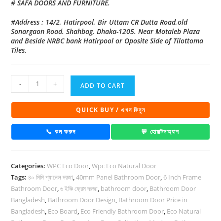
# SAFA DOORS AND FURNITURE.
#Address : 14/2, Hatirpool, Bir Uttam CR Dutta Road,old
Sonargaon Road. Shahbag, Dhaka-1205. Near Motaleb Plaza
and Beside NRBC bank Hatirpool or Oposite Side of Tilottoma
Tiles.
Eco
-
+
ADD TO CART
Natural
Bathroom
QUICK BUY / এখন কিনুন
Door
CDD
📞 কল করুন
💬 হোয়াটসঅ্যাপ
32
quantity
Categories:
WPC Eco Door
,
Wpc Eco Natural Door
Tags:
৪০ মিমি প্যানেল দরজা
,
40mm Panel Bathroom Door
,
6 Inch Frame
Bathroom Door
,
৬ ইঞ্চি ফ্রেম দরজা
,
bathroom door
,
Bathroom Door
Bangladesh
,
Bathroom Door Design
,
Bathroom Door Price in
Bangladesh
,
Eco Board
,
Eco Friendly Bathroom Door
,
Eco Natural