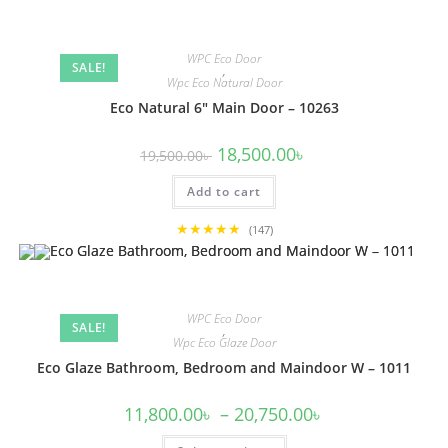
WPC Eco Door
SALE!
,
Wpc Eco Natural Door
Eco Natural 6″ Main Door – 10263
Original
Current
18,500.00
৳
19,500.00
৳
price
price
was:
is:
Add to cart
19,500.00৳ .
18,500.00৳ .
★★★★★
(147)
WPC Eco Door
SALE!
,
Wpc Eco Glaze Door
Eco Glaze Bathroom, Bedroom and Maindoor W – 1011
Price
11,800.00
৳
–
20,750.00
৳
range:
11,800.00৳
This