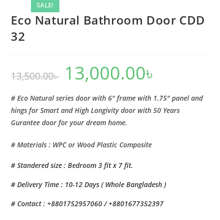
quantity
SALE!
Eco Natural Bathroom Door CDD
32
13,000.00
৳
Original
Current
13,500.00
৳
price
price
was:
is:
13,500.00৳ .
13,000.00৳ .
# Eco Natural series door with 6″ frame with 1.75″ panel and
hings for Smart and High Longivity door with 50 Years
Gurantee door for your dream home.
# Materials : WPC or Wood Plastic Composite
# Standered size : Bedroom 3 fit x 7 fit.
# Delivery Time : 10-12 Days ( Whole Bangladesh )
# Contact : +8801752957060 / +8801677352397