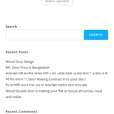
Select options
through
product
20,750.00৳
has
multiple
variants.
The
options
may
be
Search
chosen
on
SEARCH
the
product
page
Recent Posts
Wood Door Design
RFL Door Price in Bangladesh
কাঠের দরজা তৈরী করে দিবো আপনার সাইট এ বসে।কাঠের দরোজা এর জন্য চিন্তা ? কে ঠকাবে বা কি
কাঠ দিয়ে বানাবেন ? ( Door Making Contract in to your Site )
উড কম্পোসিট ডোর বা ইকো ডোর হল কাঠের বিকল্প সবচাইতে ভালো মানের দরজা
Wood Double door is making your flat or house attractive, royal
and noble.
Recent Comments