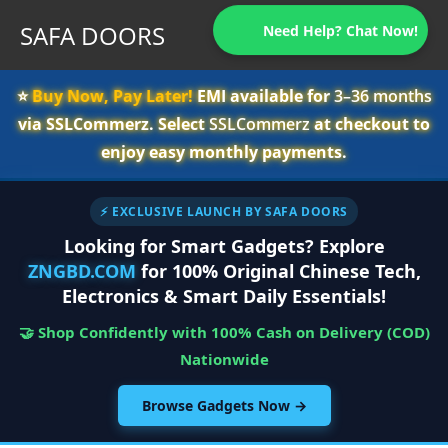
SAFA DOORS
Need Help? Chat Now!
⭐️
Buy Now, Pay Later!
EMI available for
3–36 months
via SSLCommerz. Select
SSLCommerz
at checkout to
enjoy easy monthly payments.
⚡ EXCLUSIVE LAUNCH BY SAFA DOORS
Looking for Smart Gadgets? Explore
ZNGBD.COM
for 100% Original Chinese Tech,
Electronics & Smart Daily Essentials!
🤝 Shop Confidently with 100% Cash on Delivery (COD)
Nationwide
Browse Gadgets Now →