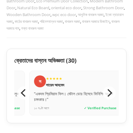
Bathroom Door
,
Eco Premium Door Collection
,
Modern Bathroom
Door
,
Natural Eco Board
,
oriental eco door
,
Strong Bathroom Door
,
Wooden Bathroom Door
,
wpc eco door
,
আধুনিক বাথরুম দরজা
,
ইকো ন্যাচারাল
দরজা
,
কাঠের বাথরুম দরজা
,
পরিবেশবান্ধব দরজা
,
বাথরুম দরজা
,
বাথরুম দরজার ডিজাইন
,
বাথরুম
দরজার দাম
,
শক্ত বাথরুম দরজা
ক্রেতাদের বাস্তব অভিজ্ঞতা
(30)
★★★★★
★
স
জ
সায়েম আহমেদ
জুব
লুক
“একদম প্রিমিয়াম ফিল। মেটাল ডোর হিসেবে ফিনিশিং অনেক
“অনলাইনে অর
চমৎকার।”
পেয়েছি। ক
hase
১০ ঘণ্টা আগে
✓ Verified Purchase
৫ ঘণ্টা আগে