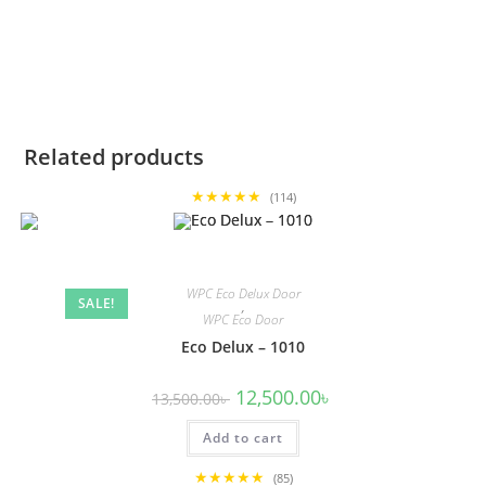
Related products
★★★★★
(114)
WPC Eco Delux Door
SALE!
,
WPC Eco Door
Eco Delux – 1010
Original
Current
12,500.00
৳
13,500.00
৳
price
price
was:
is:
Add to cart
13,500.00৳ .
12,500.00৳ .
★★★★★
(85)