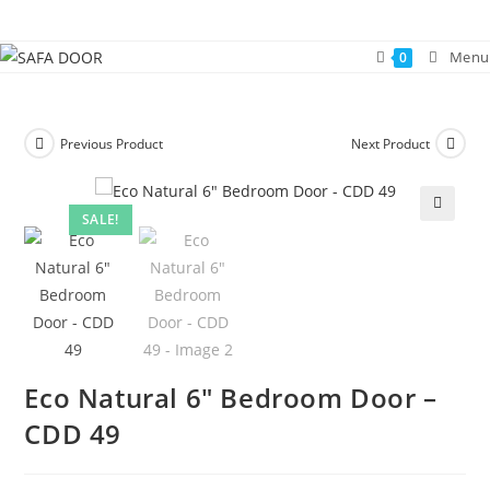
Skip
to
Menu
0
content
Previous Product
Next Product
SALE!
🔍
Eco Natural 6″ Bedroom Door –
CDD 49