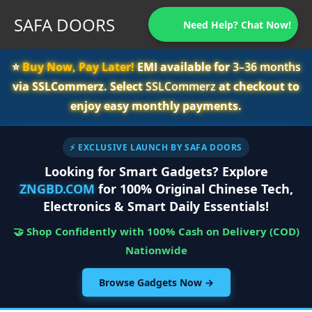
SAFA DOORS
Need Help? Chat Now!
⭐️
Buy Now, Pay Later!
EMI available for
3–36 months
via SSLCommerz. Select
SSLCommerz
at checkout to
enjoy easy monthly payments.
⚡ EXCLUSIVE LAUNCH BY SAFA DOORS
Looking for Smart Gadgets? Explore
ZNGBD.COM
for 100% Original Chinese Tech,
Electronics & Smart Daily Essentials!
🤝 Shop Confidently with 100% Cash on Delivery (COD)
Nationwide
Browse Gadgets Now →