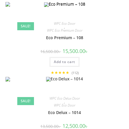
WPC Eco Door
SALE!
,
WPC Eco Premium Door
Eco Premium – 108
Original
Current
15,500.00
৳
16,500.00
৳
price
price
was:
is:
Add to cart
16,500.00৳ .
15,500.00৳ .
★★★★★
(112)
WPC Eco Delux Door
SALE!
,
WPC Eco Door
Eco Delux – 1014
Original
Current
12,500.00
৳
13,500.00
৳
price
price