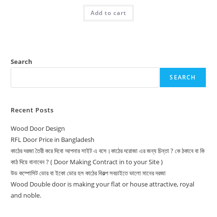
was:
is:
Add to cart
13,500.00৳ .
12,500.00৳ .
Search
SEARCH
Recent Posts
Wood Door Design
RFL Door Price in Bangladesh
কাঠের দরজা তৈরী করে দিবো আপনার সাইট এ বসে।কাঠের দরোজা এর জন্য চিন্তা ? কে ঠকাবে বা কি
কাঠ দিয়ে বানাবেন ? ( Door Making Contract in to your Site )
উড কম্পোসিট ডোর বা ইকো ডোর হল কাঠের বিকল্প সবচাইতে ভালো মানের দরজা
Wood Double door is making your flat or house attractive, royal
and noble.