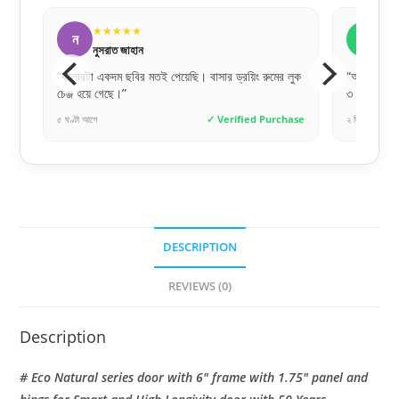
★★★★★
★
ন
ব
নুসরাত জাহান
বিপ্
েয়ে
“কালারটা একদম ছবির মতই পেয়েছি। বাসার ড্রয়িং রুমের লুক
“অর্ডার করা
চেঞ্জ হয়ে গেছে।”
৩ দিনের মধ্
hase
৫ ঘণ্টা আগে
✓ Verified Purchase
২ দিন আগে
DESCRIPTION
REVIEWS (0)
Description
# Eco Natural series door with 6″ frame with 1.75″ panel and