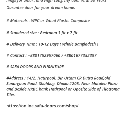
hings for Smart and High Longivity door with 50 Years
Gurantee door for your dream home.
# Materials : WPC or Wood Plastic Composite
# Standered size : Bedroom 3 fit x 7 fit.
# Delivery Time : 10-12 Days ( Whole Bangladesh )
# Contact : +8801752957060 / +8801677352397
# SAFA DOORS AND FURNITURE.
#Address : 14/2, Hatirpool, Bir Uttam CR Dutta Road,old
Sonargaon Road. Shahbag, Dhaka-1205. Near Motaleb Plaza
and Beside NRBC bank Hatirpool or Oposite Side of Tilottoma
Tiles.
https://online.safa-doors.com/shop/