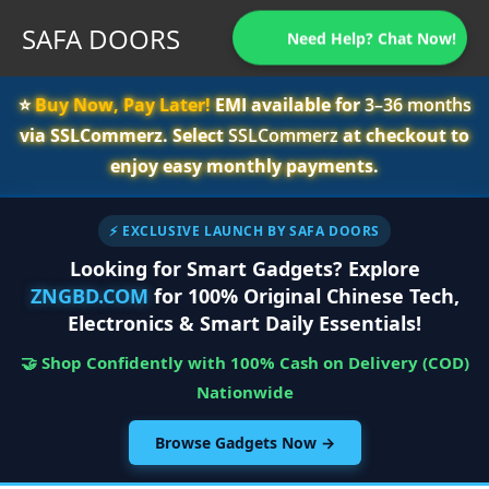
SAFA DOORS
Need Help? Chat Now!
⭐️
Buy Now, Pay Later!
EMI available for
3–36 months
via SSLCommerz. Select
SSLCommerz
at checkout to
enjoy easy monthly payments.
⚡ EXCLUSIVE LAUNCH BY SAFA DOORS
Looking for Smart Gadgets? Explore
ZNGBD.COM
for 100% Original Chinese Tech,
Electronics & Smart Daily Essentials!
🤝 Shop Confidently with 100% Cash on Delivery (COD)
Nationwide
Browse Gadgets Now →