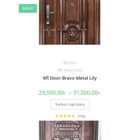
SALE!
Rfl Door
,
RFL Metal Door
Rfl Door-Bravo Metal Lily
Price
29,500.00
৳
–
31,500.00
৳
range:
29,500.00৳
This
Select options
through
product
31,500.00৳
has
multiple
★★★★★
(106)
variants.
The
options
may
be