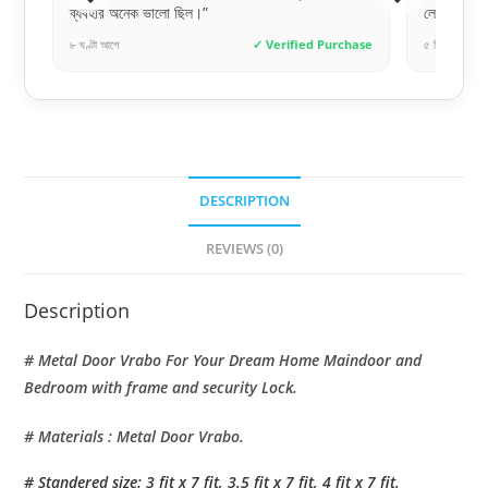
ালো ছিল।”
লেটেস্ট মডেলের দরজা পেয়েছি।”
✓ Verified Purchase
৫ দিন আগে
✓ Ver
DESCRIPTION
REVIEWS (0)
Description
# Metal Door Vrabo For Your Dream Home Maindoor and
Bedroom with frame and security Lock.
# Materials : Metal Door Vrabo.
# Standered size: 3 fit x 7 fit, 3.5 fit x 7 fit, 4 fit x 7 fit.