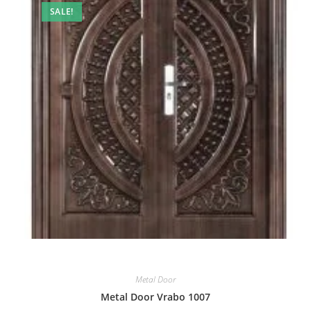
on
SALE!
the
product
page
Metal Door
Metal Door Vrabo 1007