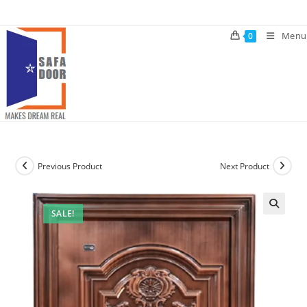
Skip
to
Menu
0
content
Previous Product
Next Product
SALE!
🔍