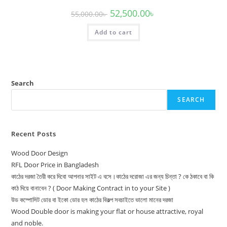
Original
Current
52,500.00
৳
55,000.00
৳
price
price
was:
is:
Add to cart
55,000.00৳ .
52,500.00৳ .
Search
SEARCH
Recent Posts
Wood Door Design
RFL Door Price in Bangladesh
কাঠের দরজা তৈরী করে দিবো আপনার সাইট এ বসে।কাঠের দরোজা এর জন্য চিন্তা ? কে ঠকাবে বা কি
কাঠ দিয়ে বানাবেন ? ( Door Making Contract in to your Site )
উড কম্পোসিট ডোর বা ইকো ডোর হল কাঠের বিকল্প সবচাইতে ভালো মানের দরজা
Wood Double door is making your flat or house attractive, royal
and noble.