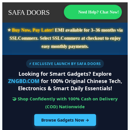
SAFA DOORS
Need Help? Chat Now!
⭐️
Buy Now, Pay Later!
EMI available for
3–36 months
via
SSLCommerz. Select
SSLCommerz
at checkout to enjoy
easy monthly payments.
⚡ EXCLUSIVE LAUNCH BY SAFA DOORS
Looking for Smart Gadgets? Explore
ZNGBD.COM
for 100% Original Chinese Tech,
Electronics & Smart Daily Essentials!
🤝 Shop Confidently with 100% Cash on Delivery
(COD) Nationwide
Browse Gadgets Now →