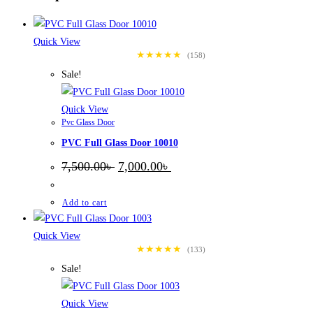
Quick View
★★★★★
(158)
Sale!
Quick View
Pvc Glass Door
PVC Full Glass Door 10010
Original
Current
7,500.00
৳
7,000.00
৳
price
price
was:
is:
7,500.00৳ .
7,000.00৳ .
Add to cart
Quick View
★★★★★
(133)
Sale!
Quick View