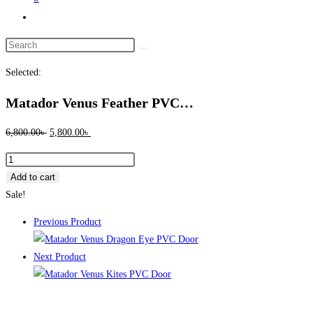
Toggle
website
Search
search
this
Selected:
website
Matador Venus Feather PVC…
Original
Current
6,800.00
৳
5,800.00
৳
price
price
Matador
was:
is:
Venus
Add to cart
6,800.00৳ .
5,800.00৳ .
Feather
Sale!
PVC
Previous Product
Door
quantity
Next Product