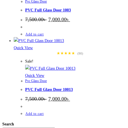
Pvc Glass Door
PVC Full Glass Door 1003
Original
Current
7,500.00
৳
7,000.00
৳
price
price
was:
is:
7,500.00৳ .
7,000.00৳ .
Add to cart
Quick View
★★★★★
(90)
Sale!
Quick View
Pvc Glass Door
PVC Full Glass Door 10013
Original
Current
7,500.00
৳
7,000.00
৳
price
price
was:
is:
7,500.00৳ .
7,000.00৳ .
Add to cart
Search