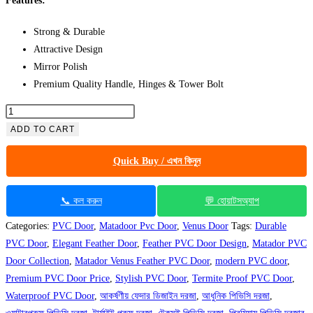
Features:
Strong & Durable
Attractive Design
Mirror Polish
Premium Quality Handle, Hinges & Tower Bolt
Matador
Venus
ADD TO CART
Feather
Quick Buy / এখন কিনুন
PVC
Door
quantity
📞 কল করুন
💬 হোয়াটসঅ্যাপ
Categories:
PVC Door
,
Matadoor Pvc Door
,
Venus Door
Tags:
Durable
PVC Door
,
Elegant Feather Door
,
Feather PVC Door Design
,
Matador PVC
Door Collection
,
Matador Venus Feather PVC Door
,
modern PVC door
,
Premium PVC Door Price
,
Stylish PVC Door
,
Termite Proof PVC Door
,
Waterproof PVC Door
,
আকর্ষণীয় ফেদার ডিজাইন দরজা
,
আধুনিক পিভিসি দরজা
,