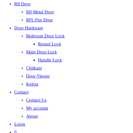
Rfl Door
Rfl Metal Door
RFL Fire Door
Door Hardware
Bedroom Door Lock
Round Lock
Main Door Lock
Handle Lock
Chitkani
Door Viewer
Kobza
Contact
Contact Us
My account
About
Login
0