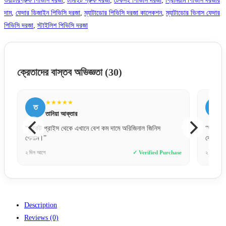
ওয়াটারপ্রুফ পিভিসি দরজা
,
টার্মাইট প্রুফ দরজা
,
টেকসই পিভিসি দরজা
,
প্রিমিয়াম পিভিসি দরজার
দাম
,
ফেদার ডিজাইন পিভিসি দরজা
,
ম্যাটাডোর পিভিসি দরজা কালেকশন
,
ম্যাটাডোর ভিনাস ফেদার
পিভিসি দরজা
,
স্টাইলিশ পিভিসি দরজা
ক্রেতাদের বাস্তব অভিজ্ঞতা
(30)
★★★★★
ত
র
তানিয়া আক্তার
“মার্কেট প্রাইস থেকে এখানে বেশ কম দামে অরিজিনাল জিনিস
“দরজাট
পেলাম।”
কোয়ালিটি
e
২ দিন আগে
✓ Verified Purchase
২ দিন আগে
Description
Reviews (0)