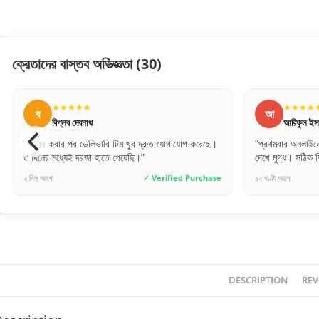
ক্রেতাদের বাস্তব অভিজ্ঞতা
(30)
★★★★★
আ
ম
আরিফুল ইসলাম
করেছে।
“প্রথমবার অনলাইনে এত বড় জিনিস অর্ডার দিলাম, সার্ভিস
“পেমেন্ট
দেখে মুগ্ধ। সঠিক ফিনিশিং ও সঠিক মাপ।”
করেই অর
urchase
১২ ঘণ্টা আগে
✓ Verified Purchase
৪ দিন আগ
DESCRIPTION
REV