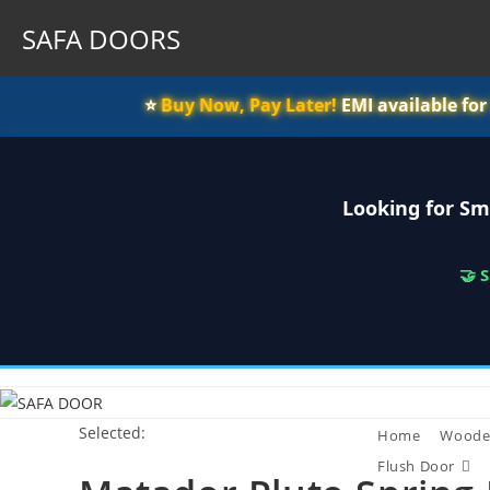
SAFA DOORS
⭐️
Buy Now, Pay Later!
EMI available fo
Looking for Sm
🤝 
Skip
to
Selected:
content
Home
Woode
Flush Door