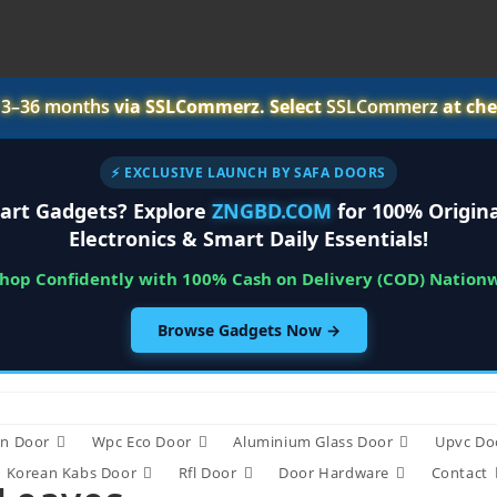
r
3–36 months
via SSLCommerz. Select
SSLCommerz
at che
⚡ EXCLUSIVE LAUNCH BY SAFA DOORS
art Gadgets? Explore
ZNGBD.COM
for 100% Origina
Electronics & Smart Daily Essentials!
Shop Confidently with 100% Cash on Delivery (COD) Nation
Browse Gadgets Now →
n Door
Wpc Eco Door
Aluminium Glass Door
Upvc Do
Korean Kabs Door
Rfl Door
Door Hardware
Contact