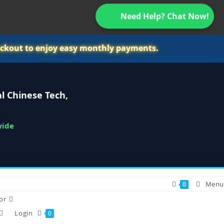
Need Help? Chat Now!
ckout to enjoy easy monthly payments.
l Chinese Tech,
wide
Menu
0
or
Login
0