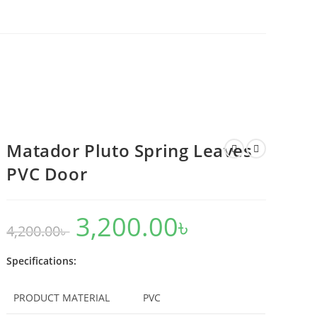
Matador Pluto Spring Leaves
PVC Door
3,200.00
৳
Original
Current
4,200.00
৳
price
price
was:
is:
4,200.00৳ .
3,200.00৳ .
Specifications:
PRODUCT MATERIAL
PVC