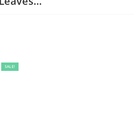
 Leaves…
SALE!