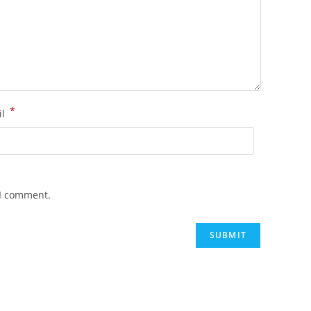
*
il
 I comment.