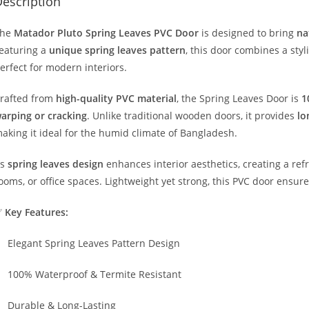
escription
The
Matador Pluto Spring Leaves PVC Door
is designed to bring
na
eaturing a
unique spring leaves pattern
, this door combines a sty
erfect for modern interiors.
rafted from
high-quality PVC material
, the Spring Leaves Door is
1
arping or cracking
. Unlike traditional wooden doors, it provides
lo
aking it ideal for the humid climate of Bangladesh.
ts
spring leaves design
enhances interior aesthetics, creating a re
ooms, or office spaces. Lightweight yet strong, this PVC door ensur
✅
Key Features:
Elegant Spring Leaves Pattern Design
100% Waterproof & Termite Resistant
Durable & Long-Lasting