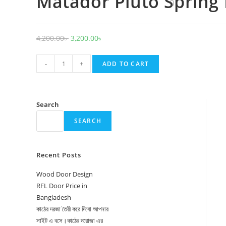
Matador Pluto Spring
Toggle
website
search
Original
Current
4,200.00
৳
3,200.00
৳
price
price
Matador
was:
is:
-
+
ADD TO CART
Pluto
4,200.00৳ .
3,200.00৳ .
Spring
Leaves
Search
PVC
SEARCH
Door
quantity
Recent Posts
Wood Door Design
RFL Door Price in
Bangladesh
কাঠের দরজা তৈরী করে দিবো আপনার
সাইট এ বসে।কাঠের দরোজা এর