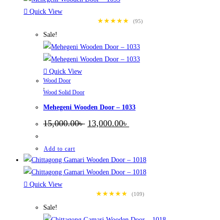
Quick View
★★★★★
(95)
Sale!
Quick View
Wood Door
,
Wood Solid Door
Mehegeni Wooden Door – 1033
Original
Current
15,000.00
৳
13,000.00
৳
price
price
was:
is:
15,000.00৳ .
13,000.00৳ .
Add to cart
Quick View
★★★★★
(109)
Sale!