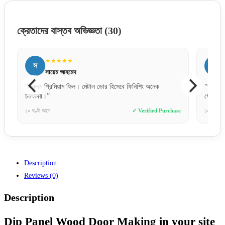
ক্রেতাদের বাস্তব অভিজ্ঞতা
(30)
★★★★★
র
রিপন মিয়া
ক
“অর্ডার প্রসেস অনেক ফাস্ট। কাল অর্ডার দিয়েছি আজই পেয়ে
গেলাম। ধন্যবাদ সাফা ডোরস।”
 Purchase
১০ মিনিট আগে
✓ Verified Purchase
Description
Reviews (0)
Description
Dip Panel Wood Door Making in your site