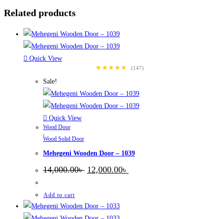
Related products
Quick View
★★★★★
(147)
Sale!
Quick View
Wood Door
,
Wood Solid Door
Mehegeni Wooden Door – 1039
Original
Current
14,000.00
৳
12,000.00
৳
price
price
was:
is:
14,000.00৳ .
12,000.00৳ .
Add to cart