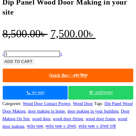
Dip Panel Wood Door Making in your
site
Original
Current
8,500.00
৳
7,500.00
৳
price
price
was:
is:
Dip
-
+
Panel
ADD TO CART
8,500.00৳ .
7,500.00৳
Wood
Quick Buy / এখন কিনুন
Door
Making
in
📞 কল করুন
💬 হোয়াটসঅ্যাপ
your
Categories:
Wood Door Contact Project
,
Wood Door
Tags:
Dip Panel Wood
site
Door Making
,
door making in home
,
door making in your building
,
Door
quantity
Making On Site
,
wood door
,
wood door fitting
,
wood door frame
,
wood
door making
,
কাঠের দরজা
,
কাঠের দরজা ও চৌকাঠ
,
কাঠের দরজা ও চৌকাঠ তৈরী