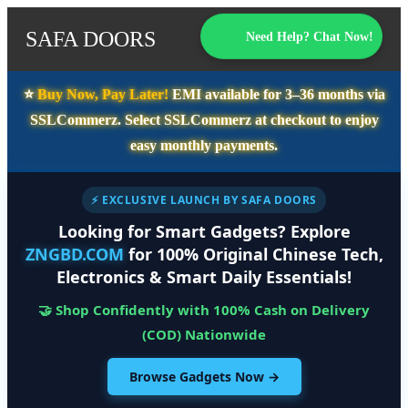
SAFA DOORS
Need Help? Chat Now!
⭐️
Buy Now, Pay Later!
EMI available for
3–36 months
via
SSLCommerz. Select
SSLCommerz
at checkout to enjoy
easy monthly payments.
⚡ EXCLUSIVE LAUNCH BY SAFA DOORS
Looking for Smart Gadgets? Explore
ZNGBD.COM
for 100% Original Chinese Tech,
Electronics & Smart Daily Essentials!
🤝 Shop Confidently with 100% Cash on Delivery
(COD) Nationwide
Browse Gadgets Now →