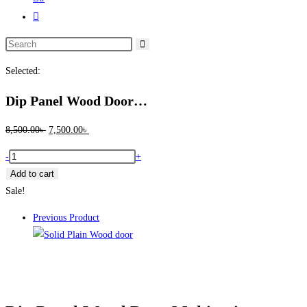
Toggle
website
Search
search
this
Selected:
website
Dip Panel Wood Door…
Original
Current
8,500.00
৳
7,500.00
৳
price
price
Dip
-
+
was:
is:
Panel
Add to cart
8,500.00৳ .
7,500.00৳ .
Wood
Sale!
Door
Previous Product
Making
in
your
site
quantity