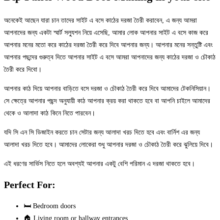
অনেকেই আছেন যারা চান তাদের সাইট এ বসে কাঠের দরজা তৈরী করাবেন, এ জন্য আমরা
আপনাদের জন্য একটা স্মার্ট সল্যুশন নিয়ে এসেছি, আমার লোক আপনার সাইট এ বসে কাজ করে
আপনার মনের মতো করে কাঠের দরজা তৈরী করে দিবে আপনার জন্য। আপনার মনের সন্তুষ্টি এবং
আপনার পছন্দের গুরুত্ব দিতে আপনার সাইট এ বসে আমরা আপনাদের জন্য কাঠের দরজা ও চৌকাঠ
তৈরী করে দিবো।
আপনার কাঠ দিয়ে আপনার বাড়িতে বসে দরজা ও চৌকাঠ তৈরী করে দিবে আমাদের টেকনিসিয়ান।
সে ক্ষেত্রে আপনার পছন্দ অনুযায়ী কাঠ আপনার ক্রয় করা থাকতে হবে বা আপনি চাইলে আমাদের
থেকে ও আলাদা কাঠ কিনে নিতে পারবেন।
যদি সি এন সি ডিজাইন করতে চান সেটার জন্য আলাদা খরচ দিতে হবে এবং বার্নিশ এর জন্য
আলাদা খরচ দিতে হবে। আমাদের লোকেরা শুধু আপনার দরজা ও চৌকাঠ তৈরী করে ঝুলিয়ে দিবে।
এই ধরণের সার্ভিস নিতে হলে অবশ্যই আপনার একটু বেশি পরিমান এ দরজা থাকতে হবে।
Perfect For:
🛏️ Bedroom doors
🏠 Living room or hallway entrances