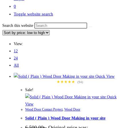
0
Toggle website search
Search this website
View:
12
24
All
Quick View
★★★★★
(94)
Sale!
Quick
View
Wood Door Contact Project
,
Wood Door
Solid ( Plain ) Wood Door Making in your site
6,500.00
৳
Original price was: