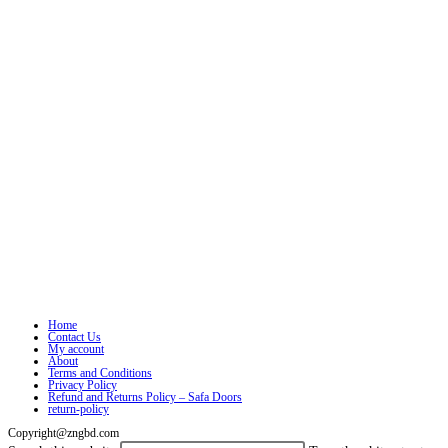
Home
Contact Us
My account
About
Terms and Conditions
Privacy Policy
Refund and Returns Policy – Safa Doors
return-policy
Copyright@zngbd.com