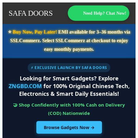
SAFA DOORS
Need Help? Chat Now!
⭐️
Buy Now, Pay Later!
EMI available for
3–36 months
via
SSLCommerz. Select
SSLCommerz
at checkout to enjoy
easy monthly payments.
⚡ EXCLUSIVE LAUNCH BY SAFA DOORS
Looking for Smart Gadgets? Explore
ZNGBD.COM
for 100% Original Chinese Tech,
Electronics & Smart Daily Essentials!
🤝 Shop Confidently with 100% Cash on Delivery
(COD) Nationwide
Browse Gadgets Now →