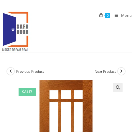
Skip
to
Menu
0
content
Previous Product
Next Product
SALE!
🔍