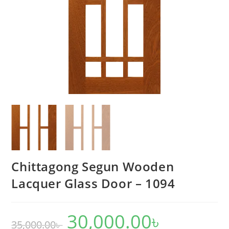
Chittagong Segun Wooden
Lacquer Glass Door – 1094
30,000.00
৳
Original
Current
35,000.00
৳
price
price