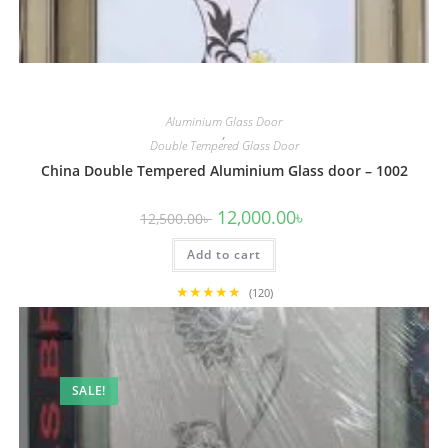
Aluminium Glass Door
,
Double Tempered Glass Door
China Double Tempered Aluminium Glass door – 1002
Original
Current
12,000.00
৳
12,500.00
৳
price
price
was:
is:
Add to cart
12,500.00৳ .
12,000.00৳ .
★★★★★
(120)
SALE!