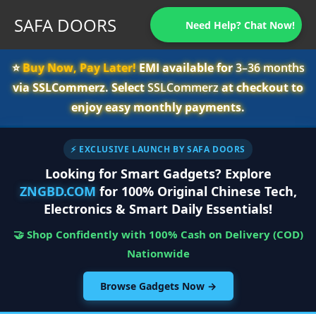
SAFA DOORS
Need Help? Chat Now!
⭐️
Buy Now, Pay Later!
EMI available for
3–36 months
via SSLCommerz. Select
SSLCommerz
at checkout to
enjoy easy monthly payments.
⚡ EXCLUSIVE LAUNCH BY SAFA DOORS
Looking for Smart Gadgets? Explore
ZNGBD.COM
for 100% Original Chinese Tech,
Electronics & Smart Daily Essentials!
🤝 Shop Confidently with 100% Cash on Delivery (COD)
Nationwide
Browse Gadgets Now →