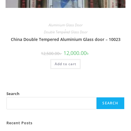
Aluminium Glass Door
,
Double Tempered Glass Door
China Double Tempered Aluminium Glass door – 10023
Original
Current
12,000.00
৳
12,500.00
৳
price
price
was:
is:
Add to cart
12,500.00৳ .
12,000.00৳ .
Search
SEARCH
Recent Posts