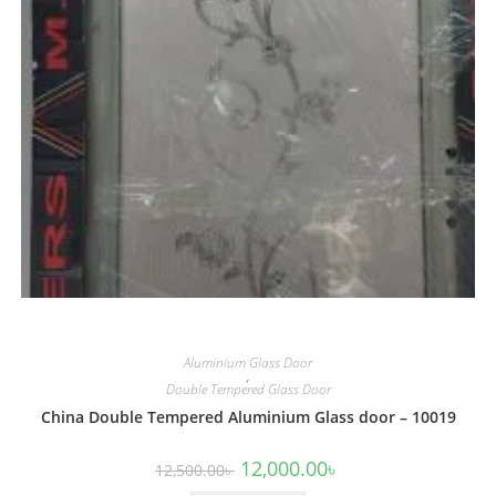
Aluminium Glass Door
,
Double Tempered Glass Door
China Double Tempered Aluminium Glass door – 10019
Original
Current
12,000.00
৳
12,500.00
৳
price
price
was:
is: