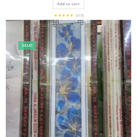
Add to cart
12,500.00৳ .
12,000.00৳ .
★★★★★
(117)
SALE!