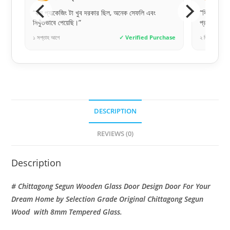
াই
“বক্স প্যাকেজিং টা খুব দরকার ছিল, অনেক সেফলি এবং
“ফিটিংস করা
নিখুঁতভাবে পেয়েছি।”
প্রশংসা কর
hase
১ সপ্তাহ আগে
✓ Verified Purchase
২ দিন আগে
DESCRIPTION
REVIEWS (0)
Description
# Chittagong Segun Wooden Glass Door Design Door For Your
Dream Home by Selection Grade Original Chittagong Segun
Wood with 8mm Tempered Glass.