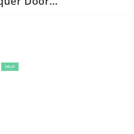
cquer Door…
SALE!