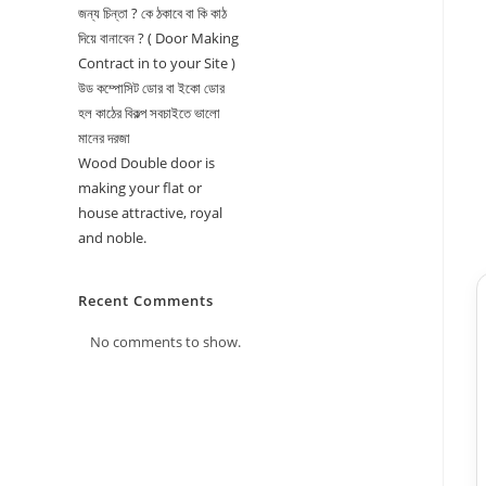
জন্য চিন্তা ? কে ঠকাবে বা কি কাঠ
দিয়ে বানাবেন ? ( Door Making
Contract in to your Site )
উড কম্পোসিট ডোর বা ইকো ডোর
হল কাঠের বিকল্প সবচাইতে ভালো
মানের দরজা
Wood Double door is
making your flat or
house attractive, royal
and noble.
Recent Comments
No comments to show.
★★★★★
ল
লিপি বেগম
“সঠিক সাইজ পেয়েছি, একদম পারফেক্ট ফিট হয়েছে। সেলারকে
অনেক ধন্যবাদ।”