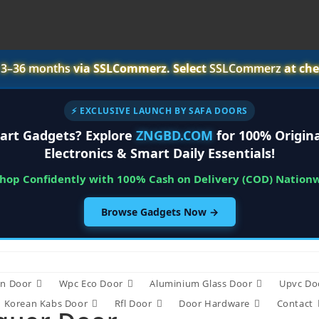
r
3–36 months
via SSLCommerz. Select
SSLCommerz
at che
⚡ EXCLUSIVE LAUNCH BY SAFA DOORS
art Gadgets? Explore
ZNGBD.COM
for 100% Origina
Electronics & Smart Daily Essentials!
Shop Confidently with 100% Cash on Delivery (COD) Nation
Browse Gadgets Now →
n Door
Wpc Eco Door
Aluminium Glass Door
Upvc Do
Korean Kabs Door
Rfl Door
Door Hardware
Contact