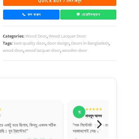
QUICK BUY / এখন কিনুন
Door
-
📞 কল করুন
💬 হোয়াটসঅ্যাপ
1016
quantity
Categories:
Wood Door
,
Wood Lacquer Door
Tags:
best quality door
,
door design
,
Doors in Bangladesh
,
wood door
,
wood lacquer door
,
wooden door
★
★★★★★
ম
া
মাহমুদ আলম
করে একটু ভয়ে ছিলাম, কিন্তু একদম সঠিক
“লক সিস্টেমটা খুব উন্নত মানের। নিরাপত্তার 
ছি। খুব ট্রাস্টেড!”
দরজাগুলোই সেরা।”