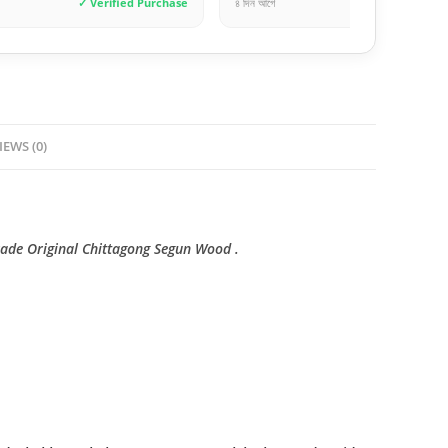
✓ Verified Purchase
৪ দিন আগে
✓ Verif
IEWS (0)
ade Original Chittagong Segun Wood .