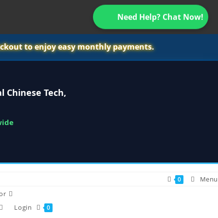
Need Help? Chat Now!
ckout to enjoy easy monthly payments.
l Chinese Tech,
wide
Menu
0
or
Login
0