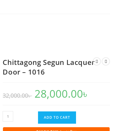
Chittagong Segun Lacquer
Door – 1016
28,000.00
৳
Original
Current
32,000.00
৳
price
price
was:
is:
32,000.00৳ .
28,000.00৳ .
Chittagong
ADD TO CART
Segun
Lacquer