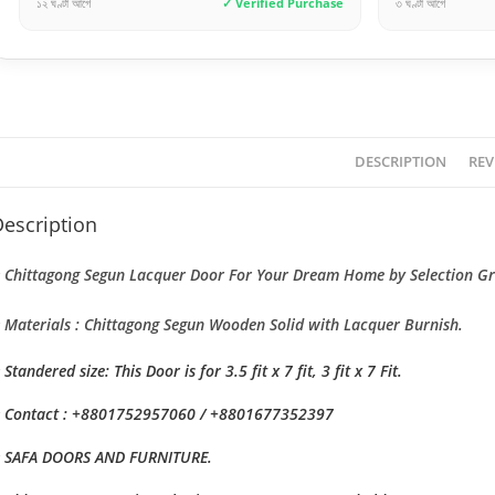
১২ ঘণ্টা আগে
✓ Verified Purchase
৩ ঘণ্টা আগে
DESCRIPTION
REV
escription
 Chittagong Segun Lacquer Door For Your Dream Home by Selection Gr
 Materials : Chittagong Segun Wooden Solid with Lacquer Burnish.
 Standered size: This Door is for 3.5 fit x 7 fit, 3 fit x 7 Fit.
 Contact : +8801752957060 / +8801677352397
 SAFA DOORS AND FURNITURE.