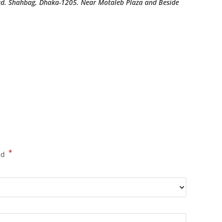
ad. Shahbag, Dhaka-1205. Near Motaleb Plaza and Beside
*
ed