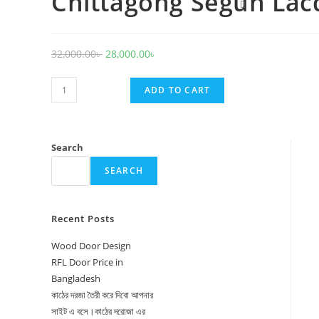
Chittagong Segun La
Toggle
website
search
Original
Current
32,000.00
৳
28,000.00
৳
price
price
Chittagong
was:
is:
ADD TO CART
Segun
32,000.00৳ .
28,000.00৳ .
Lacquer
Door
Search
-
SEARCH
1016
quantity
Recent Posts
Wood Door Design
RFL Door Price in
Bangladesh
কাঠের দরজা তৈরী করে দিবো আপনার
সাইট এ বসে।কাঠের দরোজা এর