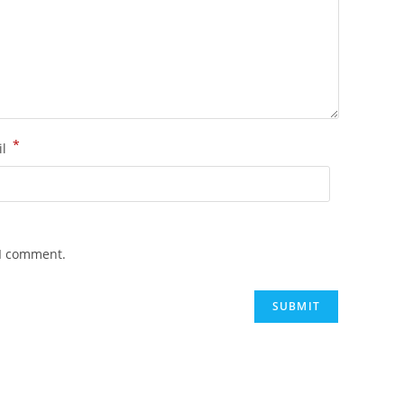
*
il
 I comment.