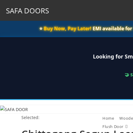
SAFA DOORS
⭐️
Buy Now, Pay Later!
EMI available fo
Looking for Sm
🤝 
Skip
to
Selected:
content
Home
Woode
Flush Door