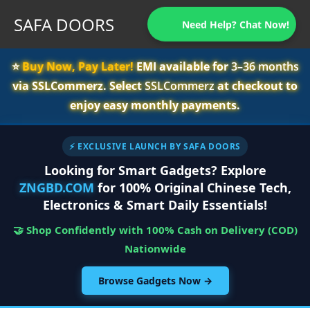
SAFA DOORS
Need Help? Chat Now!
⭐️
Buy Now, Pay Later!
EMI available for
3–36 months
via SSLCommerz. Select
SSLCommerz
at checkout to
enjoy easy monthly payments.
⚡ EXCLUSIVE LAUNCH BY SAFA DOORS
Looking for Smart Gadgets? Explore
ZNGBD.COM
for 100% Original Chinese Tech,
Electronics & Smart Daily Essentials!
🤝 Shop Confidently with 100% Cash on Delivery (COD)
Nationwide
Browse Gadgets Now →