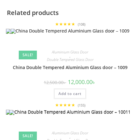
Related products
★★★★★
(108)
Aluminium Glass Door
SALE!
,
Double Tempered Glass Door
China Double Tempered Aluminium Glass door – 1009
Original
Current
12,000.00
৳
12,500.00
৳
price
price
was:
is:
Add to cart
12,500.00৳ .
12,000.00৳ .
★★★★★
(155)
Aluminium Glass Door
SALE!
,