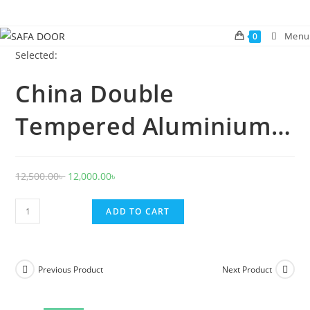
Skip
to
Menu
0
content
Selected:
China Double
Tempered Aluminium…
Original
Current
12,500.00
৳
12,000.00
৳
price
price
China
was:
is:
ADD TO CART
Double
12,500.00৳ .
12,000.00৳ .
Tempered
Aluminium
Previous Product
Next Product
Glass
door