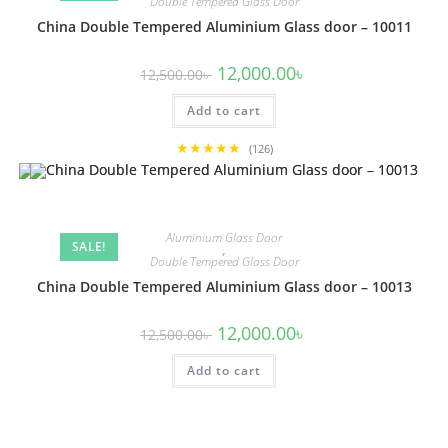
Double Tempered Glass Door
China Double Tempered Aluminium Glass door – 10011
Original
Current
12,000.00
৳
12,500.00
৳
price
price
was:
is:
Add to cart
12,500.00৳ .
12,000.00৳ .
★★★★★
(126)
Aluminium Glass Door
SALE!
,
Double Tempered Glass Door
China Double Tempered Aluminium Glass door – 10013
Original
Current
12,000.00
৳
12,500.00
৳
price
price
was:
is:
Add to cart
12,500.00৳ .
12,000.00৳ .