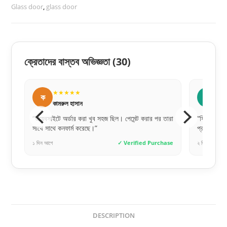
Glass door
,
glass door
ক্রেতাদের বাস্তব অভিজ্ঞতা
(30)
★★★★★
★
ক
ম
কামরুল হাসান
মিতু
“ওয়েবসাইটে অর্ডার করা খুব সহজ ছিল। পেমেন্ট করার পর তারা
“ফিটিংস করা
সাথে সাথে কনফার্ম করেছে।”
প্রশংসা কর
hase
১ দিন আগে
✓ Verified Purchase
২ দিন আগে
DESCRIPTION