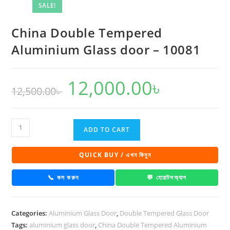
-
SALE!
10081
quantity
China Double Tempered
Aluminium Glass door – 10081
12,000.00
৳
Original
Current
12,500.00
৳
price
price
was:
is:
12,500.00৳ .
12,000.00৳ .
China
ADD TO CART
Double
Tempered
QUICK BUY / এখন কিনুন
Aluminium
Glass
📞 কল করুন
💬 হোয়াটসঅ্যাপ
door
-
Categories:
Aluminium Glass Door
,
Double Tempered Glass Door
10081
Tags:
aluminium glass door
,
China Double Tempered Aluminium
quantity