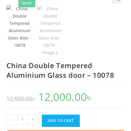
-
SALE!
🔍
10078
quantity
China Double Tempered
Aluminium Glass door – 10078
12,000.00
৳
Original
Current
12,500.00
৳
price
price
was:
is:
12,500.00৳ .
12,000.00৳ .
China
-
+
ADD TO CART
Double