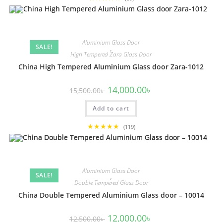
Aluminium Glass Door
SALE!
,
High Tempered Zara Glass Door
China High Tempered Aluminium Glass door Zara-1012
Original
Current
14,000.00
৳
15,500.00
৳
price
price
was:
is:
Add to cart
15,500.00৳ .
14,000.00৳ .
★★★★★
(119)
Aluminium Glass Door
SALE!
,
Double Tempered Glass Door
China Double Tempered Aluminium Glass door – 10014
Original
Current
12,000.00
৳
12,500.00
৳