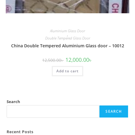
Aluminium Glass Door
,
Double Tempered Glass Door
China Double Tempered Aluminium Glass door – 10012
Original
Current
12,000.00
৳
12,500.00
৳
price
price
was:
is:
Add to cart
12,500.00৳ .
12,000.00৳ .
Search
SEARCH
Recent Posts