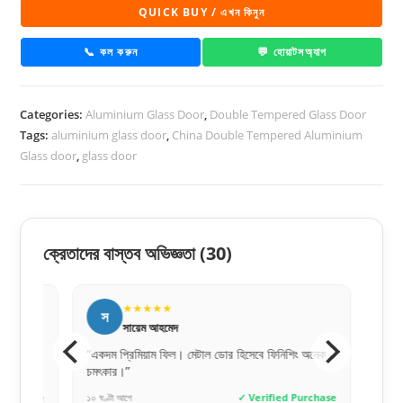
Tempered
QUICK BUY / এখন কিনুন
Aluminium
Glass
📞 কল করুন
💬 হোয়াটসঅ্যাপ
door
-
Categories:
Aluminium Glass Door
,
Double Tempered Glass Door
10078
Tags:
aluminium glass door
,
China Double Tempered Aluminium
quantity
Glass door
,
glass door
ক্রেতাদের বাস্তব অভিজ্ঞতা
(30)
★★★★★
★
স
ক
সায়েম আহমেদ
কাম
“একদম প্রিমিয়াম ফিল। মেটাল ডোর হিসেবে ফিনিশিং অনেক
“ওয়েবসাইটে 
চমৎকার।”
সাথে সাথে ক
hase
১০ ঘণ্টা আগে
✓ Verified Purchase
১ দিন আগে