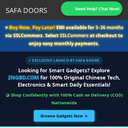
SAFA DOORS
Need Help? Chat Now!
⭐️
Buy Now, Pay Later!
EMI available for
3–36 months
via SSLCommerz. Select
SSLCommerz
at checkout to
enjoy easy monthly payments.
⚡ EXCLUSIVE LAUNCH BY SAFA DOORS
Looking for Smart Gadgets? Explore
ZNGBD.COM
for 100% Original Chinese Tech,
Electronics & Smart Daily Essentials!
🤝 Shop Confidently with 100% Cash on Delivery (COD)
Nationwide
Browse Gadgets Now →