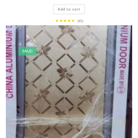
price
price
was:
is:
Add to cart
12,500.00৳ .
12,000.00৳ .
★★★★★
(85)
SALE!