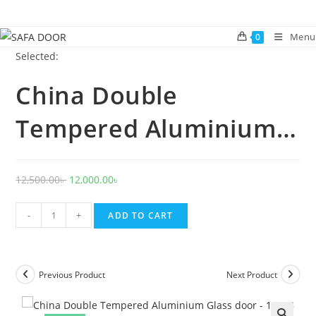
Skip
to
Menu
0
content
Selected:
China Double
Tempered Aluminium…
Original
Current
12,500.00
৳
12,000.00
৳
price
price
China
was:
is:
-
+
ADD TO CART
Double
12,500.00৳ .
12,000.00৳ .
Tempered
Aluminium
Previous Product
Next Product
Glass
door