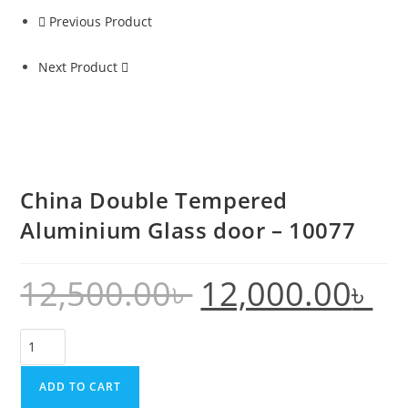
-
Previous Product
10077
quantity
Next Product
China Double Tempered
Aluminium Glass door – 10077
12,500.00
৳
12,000.00
৳
Original
Curre
price
price
was:
is:
12,500.00৳ .
12,000
China
Double
Tempered
ADD TO CART
Aluminium