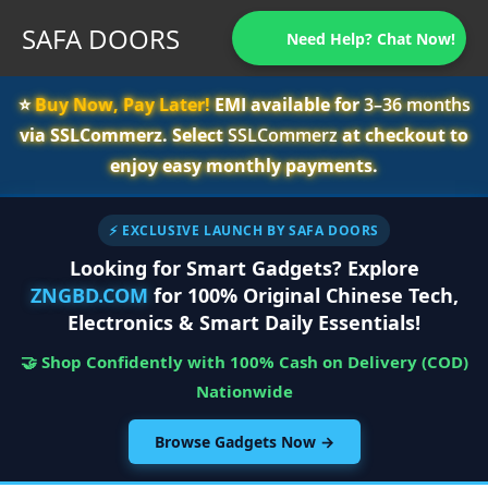
SAFA DOORS
Need Help? Chat Now!
⭐️
Buy Now, Pay Later!
EMI available for
3–36 months
via SSLCommerz. Select
SSLCommerz
at checkout to
enjoy easy monthly payments.
⚡ EXCLUSIVE LAUNCH BY SAFA DOORS
Looking for Smart Gadgets? Explore
ZNGBD.COM
for 100% Original Chinese Tech,
Electronics & Smart Daily Essentials!
🤝 Shop Confidently with 100% Cash on Delivery (COD)
Nationwide
Browse Gadgets Now →