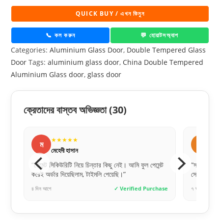
Glass
QUICK BUY / এখন কিনুন
door
📞 কল করুন
💬 হোয়াটসঅ্যাপ
-
10077
Categories:
Aluminium Glass Door
,
Double Tempered Glass
quantity
Door
Tags:
aluminium glass door
,
China Double Tempered
Aluminium Glass door
,
glass door
ক্রেতাদের বাস্তব অভিজ্ঞতা
(30)
★★★★★
★
ম
ফ
মেহেদী হাসান
ফার
 খুব
“পেমেন্ট সিকিউরিটি নিয়ে চিন্তার কিছু নেই। আমি ফুল পেমেন্ট
“সঠিক সময়ে
করেই অর্ডার দিয়েছিলাম, টাইমলি পেয়েছি।”
সেই ভরসাটা
hase
৪ দিন আগে
✓ Verified Purchase
৭ ঘণ্টা আগে