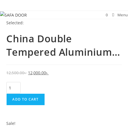
Skip
to
0
Menu
content
Selected:
China Double
Tempered Aluminium…
Original
Current
12,500.00
৳
12,000.00
৳
price
price
China
was:
is:
Double
12,500.00৳ .
12,000.00৳ .
Tempered
ADD TO CART
Aluminium
Glass
door
Sale!