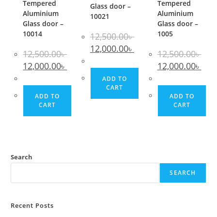
Tempered
Tempered
Glass door –
Aluminium
Aluminium
10021
Glass door –
Glass door –
10014
1005
12,500.00
৳
Original
Current
12,000.00
৳
12,500.00
৳
price
price
12,500.00
৳
was:
is:
Original
Current
Original
Curr
12,000.00
৳
12,000.00
৳
12,500.00৳ .
12,000.00৳ .
price
price
price
pric
was:
is:
was:
is:
ADD TO
12,500.00৳ .
12,000.00৳ .
12,500.00৳ .
12,00
CART
ADD TO
ADD TO
CART
CART
Search
SEARCH
Recent Posts