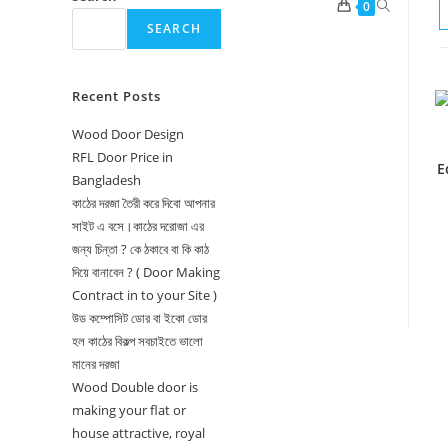
Toggle
0
SEARCH
website
search
Recent Posts
Wood Door Design
RFL Door Price in
E
Bangladesh
কাঠের দরজা তৈরী করে দিবো আপনার
সাইট এ বসে।কাঠের দরোজা এর
জন্য চিন্তা ? কে ঠকাবে বা কি কাঠ
দিয়ে বানাবেন ? ( Door Making
Contract in to your Site )
উড কম্পোসিট ডোর বা ইকো ডোর
হল কাঠের বিকল্প সবচাইতে ভালো
মানের দরজা
Wood Double door is
making your flat or
house attractive, royal