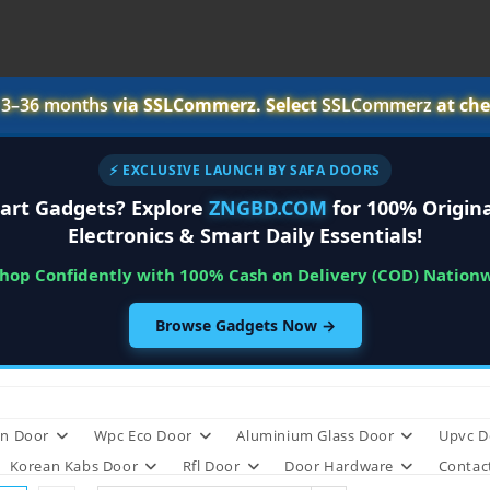
r
3–36 months
via SSLCommerz. Select
SSLCommerz
at che
⚡ EXCLUSIVE LAUNCH BY SAFA DOORS
art Gadgets? Explore
ZNGBD.COM
for 100% Origina
Electronics & Smart Daily Essentials!
Shop Confidently with 100% Cash on Delivery (COD) Nation
Browse Gadgets Now →
n Door
Wpc Eco Door
Aluminium Glass Door
Upvc D
Korean Kabs Door
Rfl Door
Door Hardware
Contac