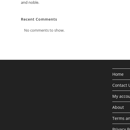
and noble.
Recent Comments
No comments to show.
Home
Contact 
My acco
About
Terms an
Privacy P