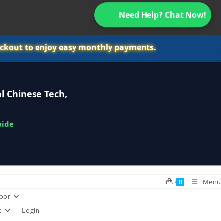
Need Help? Chat Now!
ckout to enjoy easy monthly payments.
l Chinese Tech,
wide
Menu
0
oor
t
Login