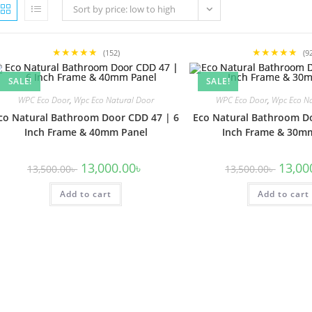
Sort by price: low to high
★★★★★
★★★★★
(152)
(9
SALE!
SALE!
WPC Eco Door
,
Wpc Eco Natural Door
WPC Eco Door
,
Wpc Eco Na
co Natural Bathroom Door CDD 47 | 6
Eco Natural Bathroom D
Inch Frame & 40mm Panel
Inch Frame & 30m
Original
Current
Origina
13,000.00
৳
13,00
13,500.00
৳
13,500.00
৳
price
price
price
was:
is:
was:
Add to cart
13,500.00৳ .
13,000.00৳ .
Add to cart
13,500.