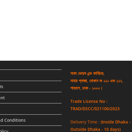
সাফা ডোরস এন্ড ফার্নিচার,
নাহার প্লাজা, দোকান নং ১১১ এবং ১১২,
Us
শাহবাগ, ঢাকা - ১০০০।
unt
Trade License No :
TRAD/DSCC/021100/2023
d Conditions
Delivery Time :
(Inside Dhaka -
Outside Dhaka - 10 days)
olicy