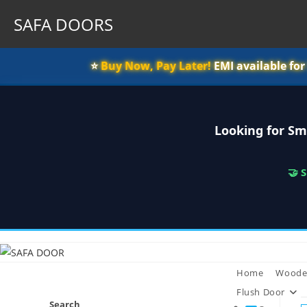
SAFA DOORS
⭐️
Buy Now, Pay Later!
EMI available fo
Looking for Sm
🤝 
Skip
to
content
Home
Woode
Flush Door
Search