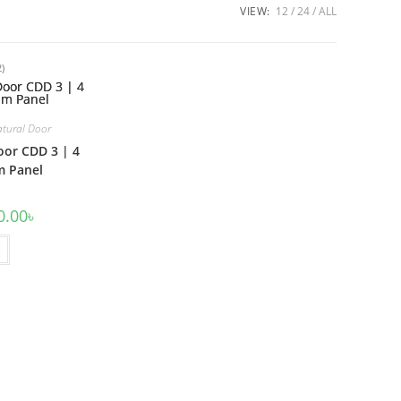
VIEW:
12
24
ALL
2)
tural Door
oor CDD 3 | 4
m Panel
l
Current
0.00
৳
price
is:
00৳ .
13,000.00৳ .