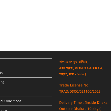
সাফা ডোরস এন্ড ফার্নিচার,
নাহার প্লাজা, দোকান নং ১১১ এবং ১১২,
Us
শাহবাগ, ঢাকা - ১০০০।
unt
Trade License No :
TRAD/DSCC/021100/2023
d Conditions
Delivery Time :
(Inside Dhaka -
Outside Dhaka - 10 days)
olicy