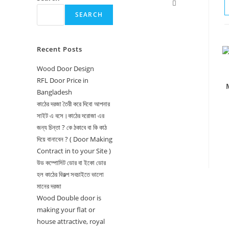
Toggle
SEARCH
website
search
Recent Posts
Wood Door Design
RFL Door Price in
Bangladesh
কাঠের দরজা তৈরী করে দিবো আপনার
সাইট এ বসে।কাঠের দরোজা এর
জন্য চিন্তা ? কে ঠকাবে বা কি কাঠ
দিয়ে বানাবেন ? ( Door Making
Contract in to your Site )
উড কম্পোসিট ডোর বা ইকো ডোর
হল কাঠের বিকল্প সবচাইতে ভালো
মানের দরজা
Wood Double door is
making your flat or
house attractive, royal