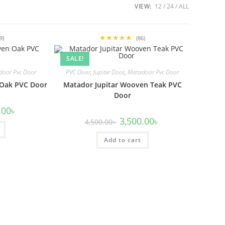
VIEW:
12
24
ALL
★★★★★
9)
(86)
SALE!
oor Pvc Door
PVC Door
,
Jupiter Door
,
Matadoor Pvc Door
 Oak PVC Door
Matador Jupitar Wooven Teak PVC
Door
l
Current
.00
৳
price
Original
Current
3,500.00
৳
4,500.00
৳
is:
price
price
0৳ .
3,500.00৳ .
was:
is:
Add to cart
4,500.00৳ .
3,500.00৳ .