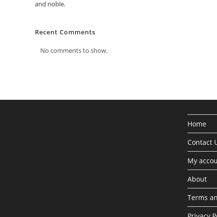
and noble.
Recent Comments
No comments to show.
Home
Contact 
My acco
About
Terms an
Privacy P