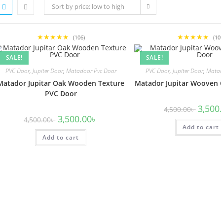
Sort by price: low to high
★★★★★
★★★★★
(106)
(10
SALE!
SALE!
PVC Door
,
Jupiter Door
,
Matadoor Pvc Door
PVC Door
,
Jupiter Door
,
Matad
Matador Jupitar Oak Wooden Texture
Matador Jupitar Wooven
PVC Door
Origina
3,500
4,500.00
৳
price
Original
Current
3,500.00
৳
4,500.00
৳
was:
price
price
Add to cart
4,500.0
was:
is:
Add to cart
4,500.00৳ .
3,500.00৳ .