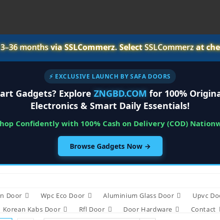
r
3–36 months
via SSLCommerz. Select
SSLCommerz
at che
⚡ EXCLUSIVE LAUNCH BY SAFA DOORS
art Gadgets? Explore
ZNGBD.COM
for 100% Origina
Electronics & Smart Daily Essentials!
Shop Confidently with 100% Cash on Delivery (COD) Nation
Browse Gadgets Now →
n Door
Wpc Eco Door
Aluminium Glass Door
Upvc Do
Korean Kabs Door
Rfl Door
Door Hardware
Contact