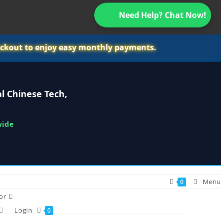
Need Help? Chat Now!
ckout to enjoy easy monthly payments.
l Chinese Tech,
wide
Menu
0
or
Login
0