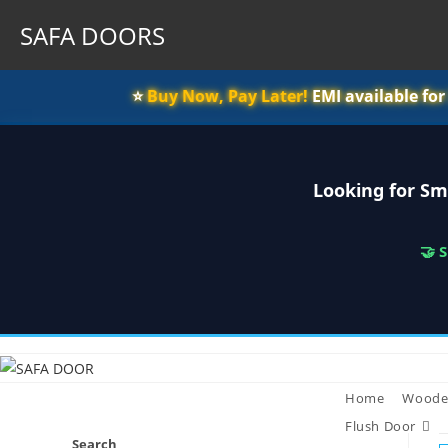
SAFA DOORS
⭐️
Buy Now, Pay Later!
EMI available fo
Looking for Sm
🤝 
Skip
to
content
Home
Woode
Flush Door
Search