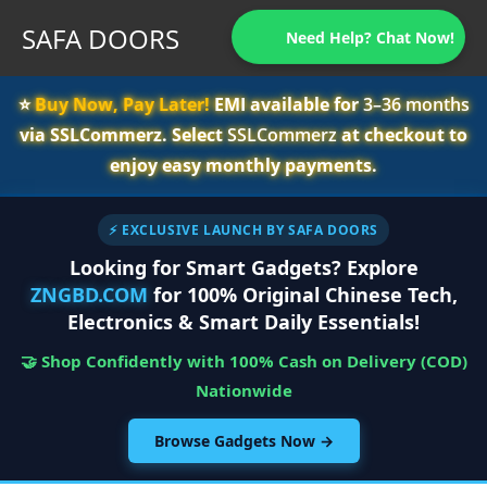
SAFA DOORS
Need Help? Chat Now!
⭐️
Buy Now, Pay Later!
EMI available for
3–36 months
via SSLCommerz. Select
SSLCommerz
at checkout to
enjoy easy monthly payments.
⚡ EXCLUSIVE LAUNCH BY SAFA DOORS
Looking for Smart Gadgets? Explore
ZNGBD.COM
for 100% Original Chinese Tech,
Electronics & Smart Daily Essentials!
🤝 Shop Confidently with 100% Cash on Delivery (COD)
Nationwide
Browse Gadgets Now →