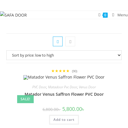
Skip
to
Menu
0
content
★★★★★
(90)
PVC Door
,
Matadoor Pvc Door
,
Venus Door
Matador Venus Saffron Flower PVC Door
SALE!
Original
Current
5,800.00
৳
6,800.00
৳
price
price
was:
is:
Add to cart
6,800.00৳ .
5,800.00৳ .