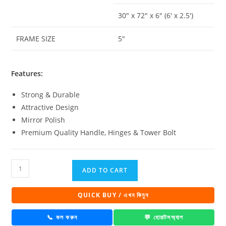
30″ x 72″ x 6″ (6′ x 2.5′)
FRAME SIZE
5″
Features:
Strong & Durable
Attractive Design
Mirror Polish
Premium Quality Handle, Hinges & Tower Bolt
Matador
ADD TO CART
Venus
Saffron
QUICK BUY / এখন কিনুন
Flower
PVC
📞 কল করুন
💬 হোয়াটসঅ্যাপ