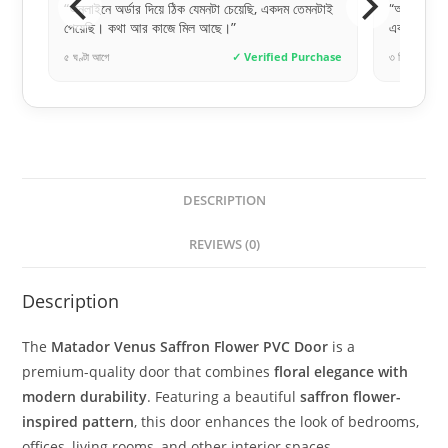
েক
“অনলাইনে অর্ডার দিয়ে ঠিক যেমনটা চেয়েছি, একদম তেমনটাই
“অনলাইনে অ
পেয়েছি। কথা আর কাজে মিল আছে।”
একদম জেনুই
hase
৫ ঘণ্টা আগে
✓ Verified Purchase
৩ দিন আগে
DESCRIPTION
REVIEWS (0)
Description
The
Matador Venus Saffron Flower PVC Door
is a
premium-quality door that combines
floral elegance with
modern durability
. Featuring a beautiful
saffron flower-
inspired pattern
, this door enhances the look of bedrooms,
offices, living rooms, and other interior spaces.