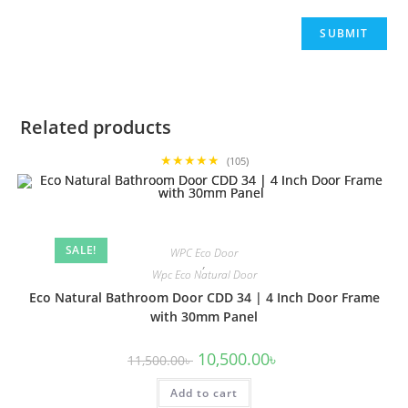
Related products
★★★★★
(105)
SALE!
WPC Eco Door
,
Wpc Eco Natural Door
Eco Natural Bathroom Door CDD 34 | 4 Inch Door Frame
with 30mm Panel
Original
Current
10,500.00
৳
11,500.00
৳
price
price
was:
is:
Add to cart
11,500.00৳ .
10,500.00৳ .