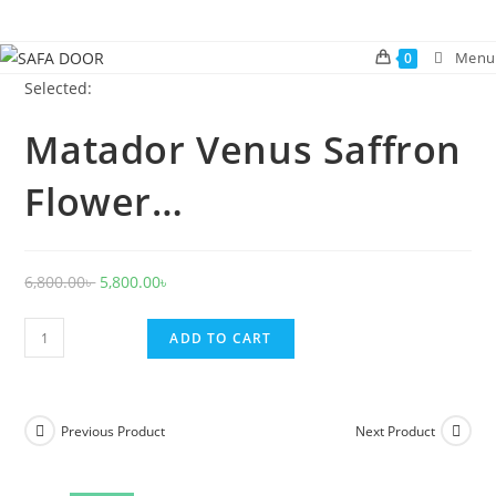
Skip
to
Menu
0
content
Selected:
Matador Venus Saffron
Flower…
Original
Current
6,800.00
৳
5,800.00
৳
price
price
Matador
was:
is:
ADD TO CART
Venus
6,800.00৳ .
5,800.00৳ .
Saffron
Flower
Previous Product
Next Product
PVC
Door