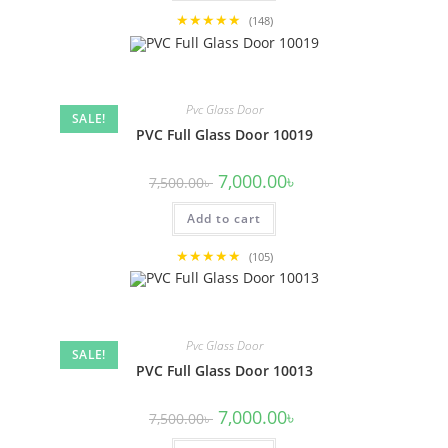
★★★★★
(148)
Pvc Glass Door
SALE!
PVC Full Glass Door 10019
Original
Current
7,000.00
৳
7,500.00
৳
price
price
was:
is:
Add to cart
7,500.00৳ .
7,000.00৳ .
★★★★★
(105)
Pvc Glass Door
SALE!
PVC Full Glass Door 10013
Original
Current
7,000.00
৳
7,500.00
৳
price
price
was:
is: