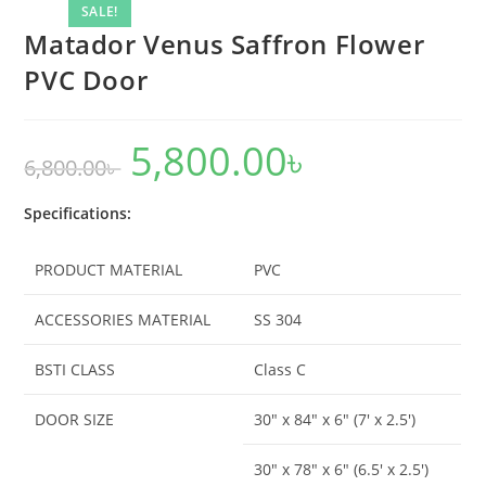
quantity
SALE!
Matador Venus Saffron Flower
PVC Door
5,800.00
৳
Original
Current
6,800.00
৳
price
price
was:
is:
6,800.00৳ .
5,800.00৳ .
Specifications:
PRODUCT MATERIAL
PVC
ACCESSORIES MATERIAL
SS 304
BSTI CLASS
Class C
DOOR SIZE
30″ x 84″ x 6″ (7′ x 2.5′)
30″ x 78″ x 6″ (6.5′ x 2.5′)