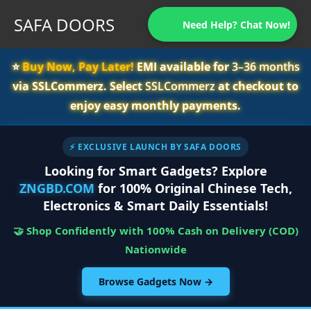
SAFA DOORS
Need Help? Chat Now!
⭐️
Buy Now, Pay Later!
EMI available for
3–36 months
via SSLCommerz. Select
SSLCommerz
at checkout to
enjoy easy monthly payments.
⚡ EXCLUSIVE LAUNCH BY SAFA DOORS
Looking for Smart Gadgets? Explore
ZNGBD.COM
for 100% Original Chinese Tech,
Electronics & Smart Daily Essentials!
🤝 Shop Confidently with 100% Cash on Delivery (COD)
Nationwide
Browse Gadgets Now →