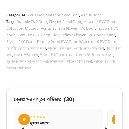
Door
quantity
Categories:
PVC Door
,
Matadoor Pvc Door
,
Venus Door
Tags:
Durable PVC Door
,
Elegant Floral Door
,
Matador PVC Door
Collection
,
Matador Venus Saffron Flower PVC Door
,
modern PVC
door
,
Premium PVC Door Price
,
Saffron Flower PVC Door Design
,
Stylish PVC Door
,
Termite Proof PVC Door
,
Waterproof PVC Door
,
আকর্ষণীয় ফ্লোরাল ডিজাইন দরজা
,
আধুনিক পিভিসি দরজা
,
ওয়াটারপ্রুফ পিভিসি দরজা
,
টার্মাইট প্রুফ
দরজা
,
টেকসই পিভিসি দরজা
,
প্রিমিয়াম পিভিসি দরজার দাম
,
ম্যাটাডোর পিভিসি দরজা কালেকশন
,
ম্যাটাডোর ভিনাস স্যাফ্রন ফ্লাওয়ার পিভিসি দরজা
,
স্টাইলিশ পিভিসি দরজা
,
স্যাফ্রন ফ্লাওয়ার
ডিজাইন পিভিসি দরজা
ক্রেতাদের বাস্তব অভিজ্ঞতা
(30)
★★★★★
★
জ
হ
জুবায়ের আহমেদ
হাসা