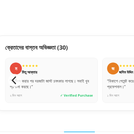
ক্রেতাদের বাস্তব অভিজ্ঞতা
(30)
★★★★★
★★★
জ
আ
জসিম উদ্দিন
আরিফুল 
“বিকাশে পেমেন্ট করে নিশ্চিন্তে অর্ডার দিতে পারেন। সার্ভিস খুব
“প্রথমবার অনলাইন
প্রফেশনাল।”
দেখে মুগ্ধ। সঠি
১ দিন আগে
✓ Verified Purchase
১২ ঘণ্টা আগে