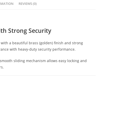
RMATION
REVIEWS (0)
ith Strong Security
 with a beautiful brass (golden) finish and strong
arance with heavy-duty security performance.
he smooth sliding mechanism allows easy locking and
rs.