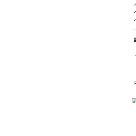
✔
✔
✔
