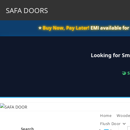
SAFA DOORS
⭐️
Buy Now, Pay Later!
EMI available fo
Looking for Sm
🤝 
Skip
to
content
Home
Woode
Flush Door
Search