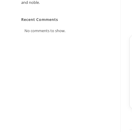
and noble.
Recent Comments
No comments to show.
★★★★★
ম
মিতু আক্তার
, অনেক সেফলি এবং
“ফিটিংস করার পর দরজাটা জাস্ট চমৎকার লাগছে। সবাই খুব
প্রশংসা করছে।”
✓ Verified Purchase
২ দিন আগে
✓ Verified Purchase