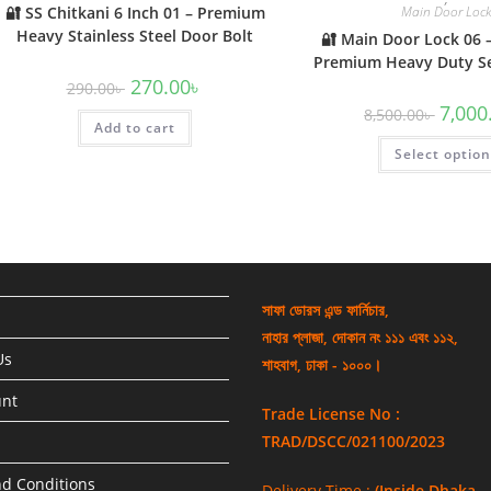
🔐 SS Chitkani 6 Inch 01 – Premium
Main Door Loc
Heavy Stainless Steel Door Bolt
🔐 Main Door Lock 06 
Premium Heavy Duty Se
Original
Current
270.00
৳
290.00
৳
price
price
Origina
7,000
was:
is:
8,500.00
৳
price
Add to cart
290.00৳ .
270.00৳ .
was:
Select optio
8,500.0
সাফা ডোরস এন্ড ফার্নিচার,
নাহার প্লাজা, দোকান নং ১১১ এবং ১১২,
Us
শাহবাগ, ঢাকা - ১০০০।
unt
Trade License No :
TRAD/DSCC/021100/2023
d Conditions
Delivery Time :
(Inside Dhaka -