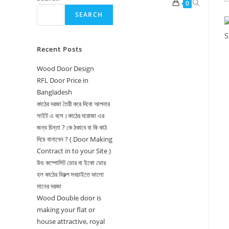
Toggle
0
SEARCH
website
search
Recent Posts
Wood Door Design
RFL Door Price in
Bangladesh
কাঠের দরজা তৈরী করে দিবো আপনার
সাইট এ বসে।কাঠের দরোজা এর
জন্য চিন্তা ? কে ঠকাবে বা কি কাঠ
দিয়ে বানাবেন ? ( Door Making
Contract in to your Site )
উড কম্পোসিট ডোর বা ইকো ডোর
হল কাঠের বিকল্প সবচাইতে ভালো
মানের দরজা
Wood Double door is
making your flat or
house attractive, royal