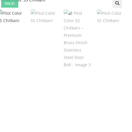
SALE!
🔍