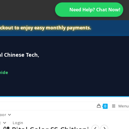
Need Help? Chat Now!
ckout to enjoy easy monthly payments.
l Chinese Tech,
wide
Menu
0
oor
t
Login