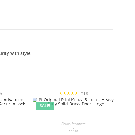
rity with style!
★★★★★
8)
(119)
SALE!
Door Hardware
,
Kobza