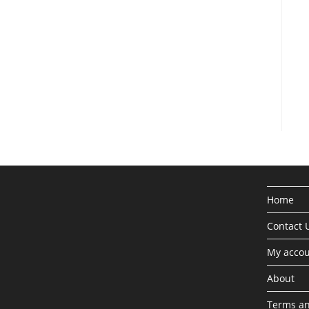
Home
Contact 
My acco
About
Terms an