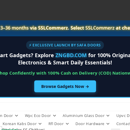
r
3–36 months
via SSLCommerz. Select
SSLCommerz
at che
⚡ EXCLUSIVE LAUNCH BY SAFA DOORS
art Gadgets? Explore
ZNGBD.COM
for 100% Origina
Electronics & Smart Daily Essentials!
Shop Confidently with 100% Cash on Delivery (COD) Nation
Browse Gadgets Now →
n Door
Wpc Eco Door
Aluminium Glass Door
Upvc D
Korean Kabs Door
Rfl Door
Door Hardware
Contac