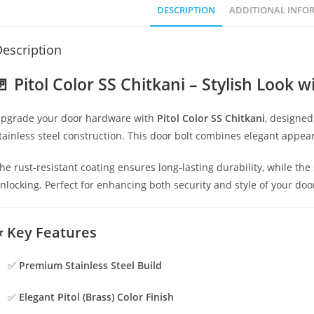
DESCRIPTION
ADDITIONAL INFO
escription
🚪 Pitol Color SS Chitkani – Stylish Look w
pgrade your door hardware with
Pitol Color SS Chitkani
, designed
tainless steel construction. This door bolt combines elegant appe
he rust-resistant coating ensures long-lasting durability, while t
nlocking. Perfect for enhancing both security and style of your doo
⭐ Key Features
✅
Premium Stainless Steel Build
✅
Elegant Pitol (Brass) Color Finish