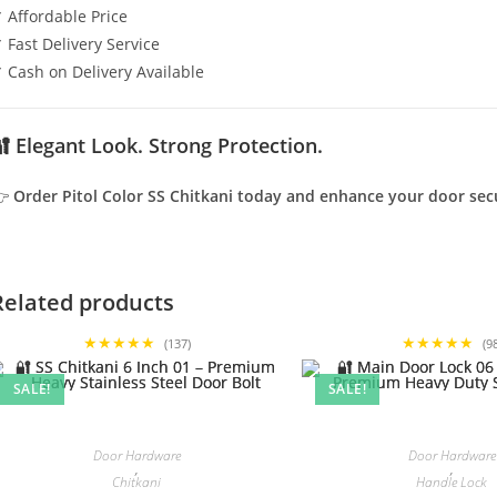
 Affordable Price
 Fast Delivery Service
 Cash on Delivery Available
 Elegant Look. Strong Protection.
👉
Order Pitol Color SS Chitkani today and enhance your door secu
Related products
★★★★★
★★★★★
(137)
(9
SALE!
SALE!
Door Hardware
Door Hardware
,
,
Chitkani
Handle Lock
,