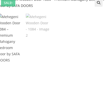
SALE!
🔍