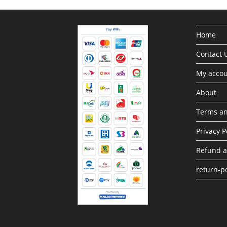
Home
Contact 
My acco
About
Terms an
Privacy P
Refund a
return-po