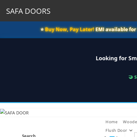
SAFA DOORS
⭐️
Buy Now, Pay Later!
EMI available fo
Looking for Sm
🤝 
Skip
to
content
Home
Woode
Flush Door
Search