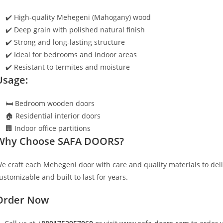
✔️ High-quality Mehegeni (Mahogany) wood
✔️ Deep grain with polished natural finish
✔️ Strong and long-lasting structure
✔️ Ideal for bedrooms and indoor areas
✔️ Resistant to termites and moisture
Usage:
🛏️ Bedroom wooden doors
🏠 Residential interior doors
🏢 Indoor office partitions
Why Choose SAFA DOORS?
e craft each Mehegeni door with care and quality materials to de
ustomizable and built to last for years.
Order Now