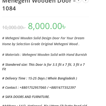
Mehegeni Wooden Door –
1084
8,000.00
৳
Original
Current
10,000.00
৳
price
price
was:
is:
10,000.00৳ .
8,000.00৳ .
# Mehegeni Wooden Solid Design Door For Your Dream
Home by Selection Grade Original Mehegeni Wood .
# Materials : Mehegeni Wooden Solid with Hand Burnish
# Standered size: This Door is for 3.5 fit x 7 fit, 3 fit x 7
Fit
# Delivery Time : 15-25 Days ( Whole Bangladesh )
# Contact : +8801752957060 / +8801677352397
# SAFA DOORS AND FURNITURE.
#Address : 14/2, Hatirpool, Bir Uttam CR Dutta Road,old