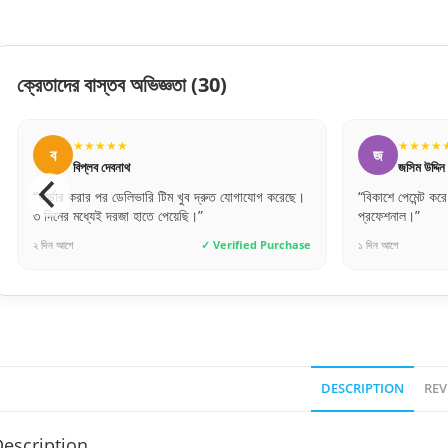
ক্রেতাদের বাস্তব অভিজ্ঞতা
(30)
★★★★★
★★★★
জ
স
জসিম উদ্দিন
সুমাইয়া বি
“বিকাশে পেমেন্ট করে নিশ্চিন্তে অর্ডার দিতে পারেন। সার্ভিস খুব
“ওয়াটারপ্রুফ হওয়া
প্রফেশনাল।”
অনেকদিন টিকবে ম
১ দিন আগে
✓ Verified Purchase
৩ দিন আগে
DESCRIPTION
REV
escription