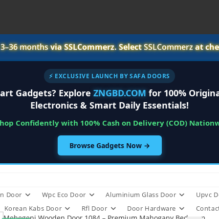
r
3–36 months
via SSLCommerz. Select
SSLCommerz
at che
⚡ EXCLUSIVE LAUNCH BY SAFA DOORS
art Gadgets? Explore
ZNGBD.COM
for 100% Origina
Electronics & Smart Daily Essentials!
Shop Confidently with 100% Cash on Delivery (COD) Nation
Browse Gadgets Now →
n Door
Wpc Eco Door
Aluminium Glass Door
Upvc D
Korean Kabs Door
Rfl Door
Door Hardware
Contac