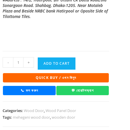
Sonargaon Road. Shahbag, Dhaka-1205. Near Motaleb
Plaza and Beside NRBC bank Hatirpool or Oposite Side of
Tilottoma Tiles.
Mehegeni
-
+
ADD TO CART
Wooden
Door
QUICK BUY / এখন কিনুন
-
1084
📞 কল করুন
💬 হোয়াটসঅ্যাপ
quantity
Categories:
Wood Door
,
Wood Panel Door
Tags:
mehegeni wood door
,
wooden door