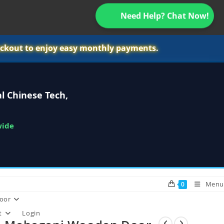
Need Help? Chat Now!
ckout to enjoy easy monthly payments.
l Chinese Tech,
wide
Menu
0
oor
t
Login