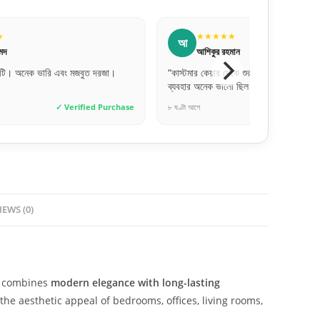
★
★★★★★
র
মান
রিপন মিয়া
কে শুরু করে ডেলিভারি পর্যন্ত সবার
“অর্ডার প্রসেস অনেক ফাস্ট। কাল অর্ডার দিয়
ো ছিল।”
গেলাম। ধন্যবাদ সাফা ডোরস।”
✓ Verified Purchase
১০ মিনিট আগে
✓ Verif
IEWS (0)
t combines
modern elegance with long-lasting
the aesthetic appeal of bedrooms, offices, living rooms,