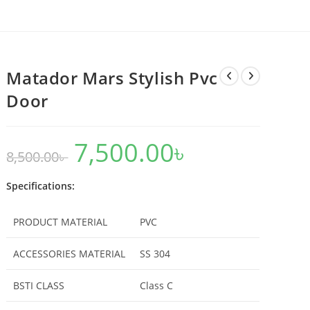
Matador Mars Stylish Pvc
Door
7,500.00
৳
Original
Current
8,500.00
৳
price
price
was:
is:
8,500.00৳ .
7,500.00৳ .
Specifications:
PRODUCT MATERIAL
PVC
ACCESSORIES MATERIAL
SS 304
BSTI CLASS
Class C