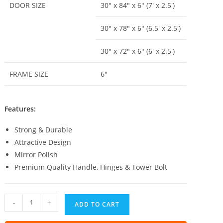
DOOR SIZE
30″ x 84″ x 6″ (7′ x 2.5′)
30″ x 78″ x 6″ (6.5′ x 2.5′)
30″ x 72″ x 6″ (6′ x 2.5′)
FRAME SIZE
6″
Features:
Strong & Durable
Attractive Design
Mirror Polish
Premium Quality Handle, Hinges & Tower Bolt
Matador
-
+
ADD TO CART
Mars