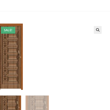
SALE!
🔍