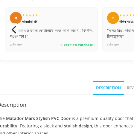
★★★★★
★★★★
শ
আ
শফিক আহমেদ
আশিকুর রহ
“সলিড বিল্ড কোয়ালিটি। অনেক ভারি এবং মজবুত দরজা।
“কাস্টমার কেয়ার থে
রিকমেন্ডেড!”
ব্যবহার অনেক ভাল
১ দিন আগে
✓ Verified Purchase
৮ ঘণ্টা আগে
DESCRIPTION
REV
escription
The
Matador Mars Stylish PVC Door
is a premium-quality door tha
urability
. Featuring a sleek and
stylish design
, this door enhances 
nd other interior spaces.