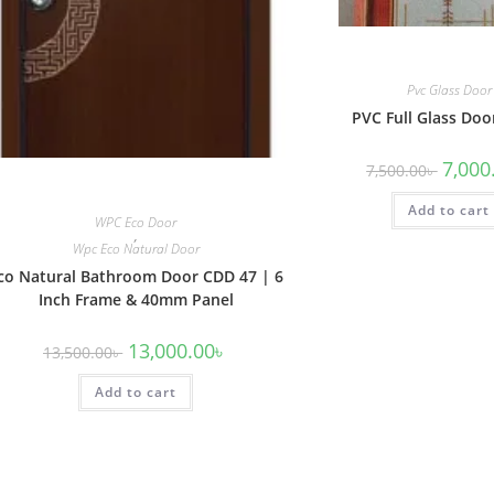
Pvc Glass Door
PVC Full Glass Doo
Origina
7,000
7,500.00
৳
price
was:
Add to cart
7,500.0
WPC Eco Door
,
Wpc Eco Natural Door
co Natural Bathroom Door CDD 47 | 6
Inch Frame & 40mm Panel
Original
Current
13,000.00
৳
13,500.00
৳
price
price
was:
is:
Add to cart
13,500.00৳ .
13,000.00৳ .