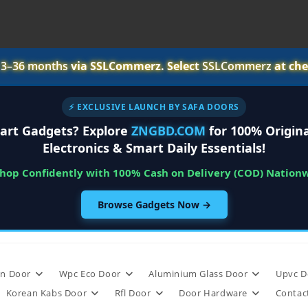
r
3–36 months
via SSLCommerz. Select
SSLCommerz
at che
⚡ EXCLUSIVE LAUNCH BY SAFA DOORS
art Gadgets? Explore
ZNGBD.COM
for 100% Origina
Electronics & Smart Daily Essentials!
Shop Confidently with 100% Cash on Delivery (COD) Nation
Browse Gadgets Now →
n Door
Wpc Eco Door
Aluminium Glass Door
Upvc D
Korean Kabs Door
Rfl Door
Door Hardware
Contac