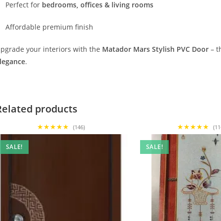
Perfect for
bedrooms, offices & living rooms
Affordable premium finish
pgrade your interiors with the
Matador Mars Stylish PVC Door
– t
legance
.
Related products
★★★★★
★★★★★
(146)
(11
SALE!
SALE!