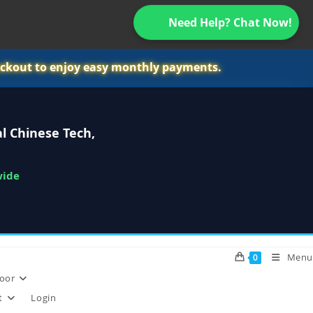
Need Help? Chat Now!
ckout to enjoy easy monthly payments.
l Chinese Tech,
wide
Menu
0
oor
t
Login