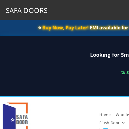
SAFA DOORS
⭐️
Buy Now, Pay Later!
EMI available fo
Looking for Sm
🤝 
Skip
to
content
Home
Woode
Flush Door