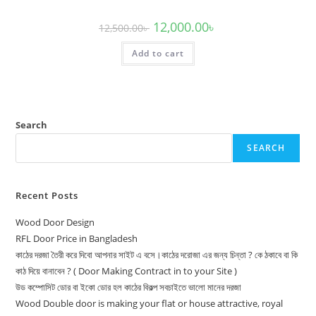
Original
Current
12,000.00
৳
12,500.00
৳
price
price
was:
is:
Add to cart
12,500.00৳ .
12,000.00৳ .
Search
SEARCH
Recent Posts
Wood Door Design
RFL Door Price in Bangladesh
কাঠের দরজা তৈরী করে দিবো আপনার সাইট এ বসে।কাঠের দরোজা এর জন্য চিন্তা ? কে ঠকাবে বা কি
কাঠ দিয়ে বানাবেন ? ( Door Making Contract in to your Site )
উড কম্পোসিট ডোর বা ইকো ডোর হল কাঠের বিকল্প সবচাইতে ভালো মানের দরজা
Wood Double door is making your flat or house attractive, royal