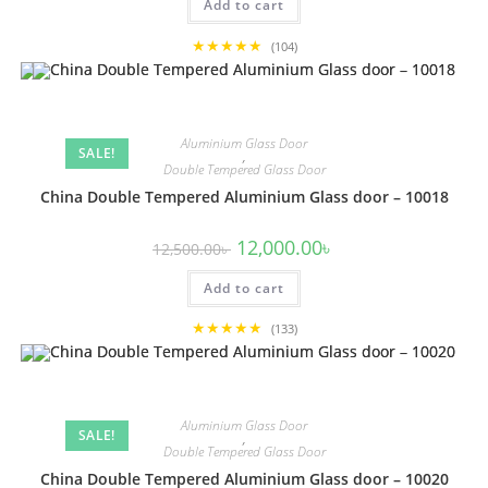
Add to cart
12,500.00৳ .
12,000.00৳ .
★★★★★
(104)
Aluminium Glass Door
SALE!
,
Double Tempered Glass Door
China Double Tempered Aluminium Glass door – 10018
Original
Current
12,000.00
৳
12,500.00
৳
price
price
was:
is:
Add to cart
12,500.00৳ .
12,000.00৳ .
★★★★★
(133)
Aluminium Glass Door
SALE!
,
Double Tempered Glass Door
China Double Tempered Aluminium Glass door – 10020