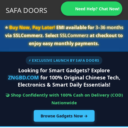
SAFA DOORS
Need Help? Chat Now!
⭐️
Buy Now, Pay Later!
EMI available for
3–36 months
via SSLCommerz. Select
SSLCommerz
at checkout to
enjoy easy monthly payments.
⚡ EXCLUSIVE LAUNCH BY SAFA DOORS
Looking for Smart Gadgets? Explore
ZNGBD.COM
for 100% Original Chinese Tech,
Electronics & Smart Daily Essentials!
🤝 Shop Confidently with 100% Cash on Delivery (COD)
Nationwide
Browse Gadgets Now →