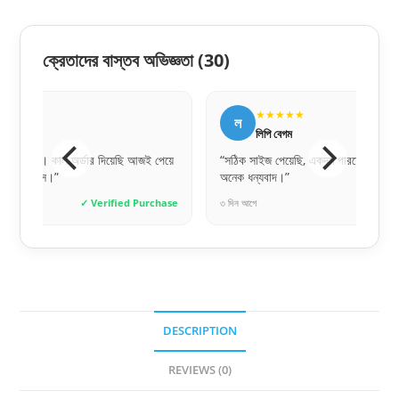
ক্রেতাদের বাস্তব অভিজ্ঞতা
(30)
★★★★★
★
ল
জ
লিপি বেগম
জুব
েয়ে
“সঠিক সাইজ পেয়েছি, একদম পারফেক্ট ফিট হয়েছে। সেলারকে
“অনলাইনে অর
অনেক ধন্যবাদ।”
পেয়েছি। ক
hase
৩ দিন আগে
✓ Verified Purchase
৫ ঘণ্টা আগে
DESCRIPTION
REVIEWS (0)