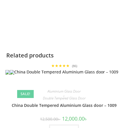
Related products
★★★★★
(86)
Aluminium Glass Door
SALE!
,
Double Tempered Glass Door
China Double Tempered Aluminium Glass door – 1009
Original
Current
12,000.00
৳
12,500.00
৳
price
price
was:
is: