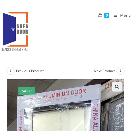
Skip
to
Menu
0
content
Previous Product
Next Product
SALE!
🔍