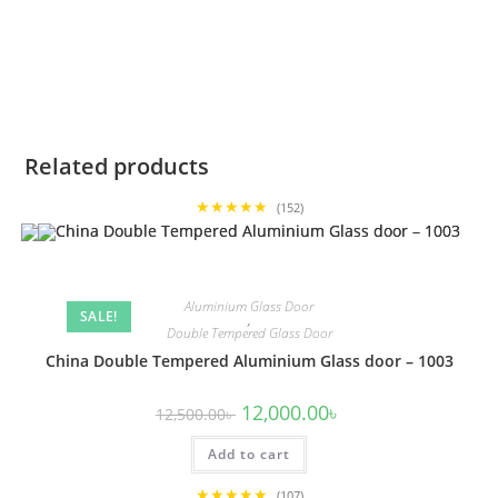
Related products
★★★★★
(152)
Aluminium Glass Door
SALE!
,
Double Tempered Glass Door
China Double Tempered Aluminium Glass door – 1003
Original
Current
12,000.00
৳
12,500.00
৳
price
price
was:
is:
Add to cart
12,500.00৳ .
12,000.00৳ .
★★★★★
(107)