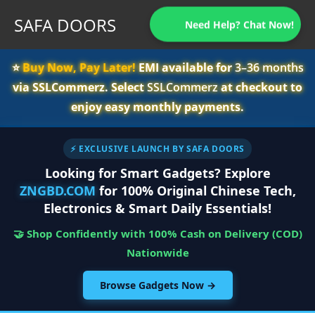
SAFA DOORS
Need Help? Chat Now!
⭐️
Buy Now, Pay Later!
EMI available for
3–36 months
via SSLCommerz. Select
SSLCommerz
at checkout to
enjoy easy monthly payments.
⚡ EXCLUSIVE LAUNCH BY SAFA DOORS
Looking for Smart Gadgets? Explore
ZNGBD.COM
for 100% Original Chinese Tech,
Electronics & Smart Daily Essentials!
🤝 Shop Confidently with 100% Cash on Delivery (COD)
Nationwide
Browse Gadgets Now →