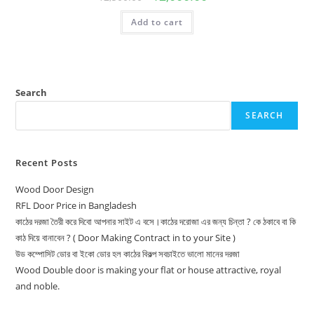
price
price
was:
is:
Add to cart
12,500.00৳ .
12,000.00৳ .
Search
SEARCH
Recent Posts
Wood Door Design
RFL Door Price in Bangladesh
কাঠের দরজা তৈরী করে দিবো আপনার সাইট এ বসে।কাঠের দরোজা এর জন্য চিন্তা ? কে ঠকাবে বা কি
কাঠ দিয়ে বানাবেন ? ( Door Making Contract in to your Site )
উড কম্পোসিট ডোর বা ইকো ডোর হল কাঠের বিকল্প সবচাইতে ভালো মানের দরজা
Wood Double door is making your flat or house attractive, royal
and noble.