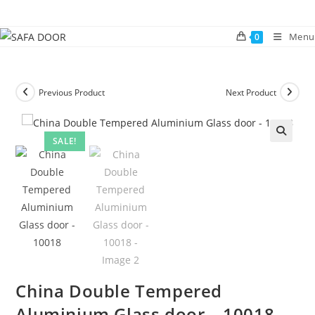
Skip
to
Menu
0
content
Previous Product
Next Product
SALE!
🔍
China Double Tempered
Aluminium Glass door – 10018