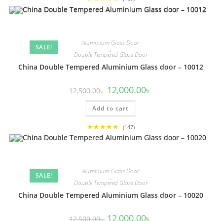
Aluminium Glass Door
SALE!
,
Double Tempered Glass Door
China Double Tempered Aluminium Glass door – 10012
Original
Current
12,000.00
৳
12,500.00
৳
price
price
was:
is:
Add to cart
12,500.00৳ .
12,000.00৳ .
★★★★★
(147)
Aluminium Glass Door
SALE!
,
Double Tempered Glass Door
China Double Tempered Aluminium Glass door – 10020
Original
Current
12,000.00
৳
12,500.00
৳