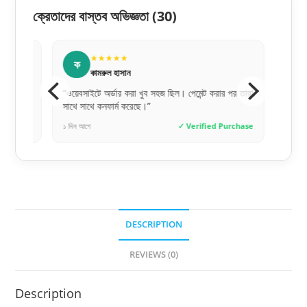
ক্রেতাদের বাস্তব অভিজ্ঞতা
(30)
★★★★★
★
ক
ম
কামরুল হাসান
মেহ
“ওয়েবসাইটে অর্ডার করা খুব সহজ ছিল। পেমেন্ট করার পর তারা
“পেমেন্ট সিক
সাথে সাথে কনফার্ম করেছে।”
করেই অর্ডার
hase
১ দিন আগে
✓ Verified Purchase
৪ দিন আগে
DESCRIPTION
REVIEWS (0)
Description