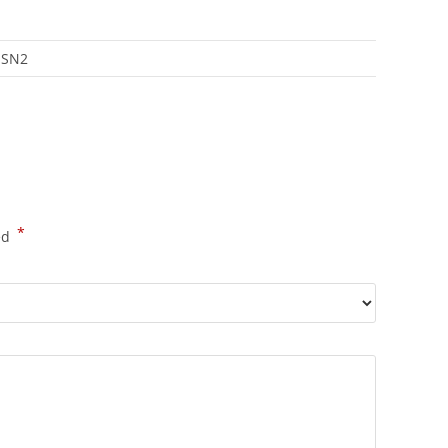
 SN2
*
ed