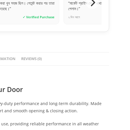
 করা খুব সহজ ছিল। পেমেন্ট করার পর তারা
“মার্কেট প্রাইস থেকে এখানে বেশ কম দামে অরি
 করেছে।”
পেলাম।”
✓ Verified Purchase
২ দিন আগে
✓ Verif
RMATION
REVIEWS (0)
ur Door
vy-duty performance and long-term durability. Made
rt and smooth opening & closing action.
r use, providing reliable performance in all weather