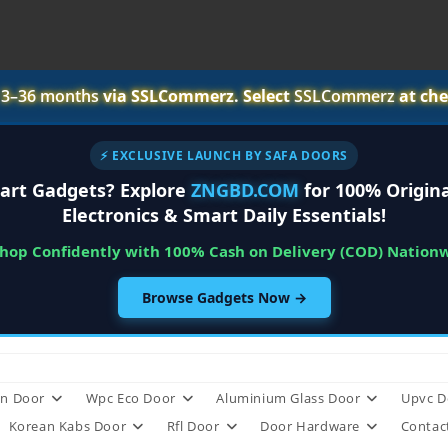
r
3–36 months
via SSLCommerz. Select
SSLCommerz
at che
⚡ EXCLUSIVE LAUNCH BY SAFA DOORS
art Gadgets? Explore
ZNGBD.COM
for 100% Origina
Electronics & Smart Daily Essentials!
Shop Confidently with 100% Cash on Delivery (COD) Nation
Browse Gadgets Now →
n Door
Wpc Eco Door
Aluminium Glass Door
Upvc D
Korean Kabs Door
Rfl Door
Door Hardware
Contac