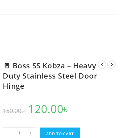
🚪 Boss SS Kobza – Heavy
Duty Stainless Steel Door
Hinge
120.00
৳
Original
Current
150.00
৳
price
price
was:
is:
150.00৳ .
120.00৳ .
🚪
-
+
ADD TO CART