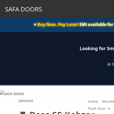
SAFA DOORS
⭐️
Buy Now, Pay Later!
EMI available fo
Looking for Sm
🤝 
Skip
to
Selected:
content
Home
Woode
Flush Door