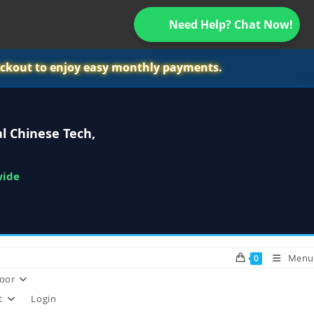
Need Help? Chat Now!
ckout to enjoy easy monthly payments.
l Chinese Tech,
wide
Menu
0
oor
t
Login