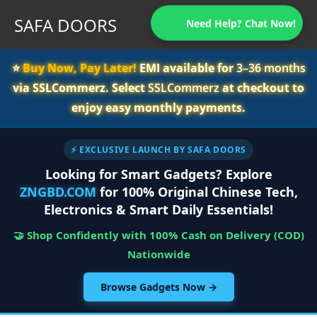
SAFA DOORS
Need Help? Chat Now!
⭐️
Buy Now, Pay Later!
EMI available for
3–36 months
via SSLCommerz. Select
SSLCommerz
at checkout to
enjoy easy monthly payments.
⚡ EXCLUSIVE LAUNCH BY SAFA DOORS
Looking for Smart Gadgets? Explore
ZNGBD.COM
for 100% Original Chinese Tech,
Electronics & Smart Daily Essentials!
🤝 Shop Confidently with 100% Cash on Delivery (COD)
Nationwide
Browse Gadgets Now →