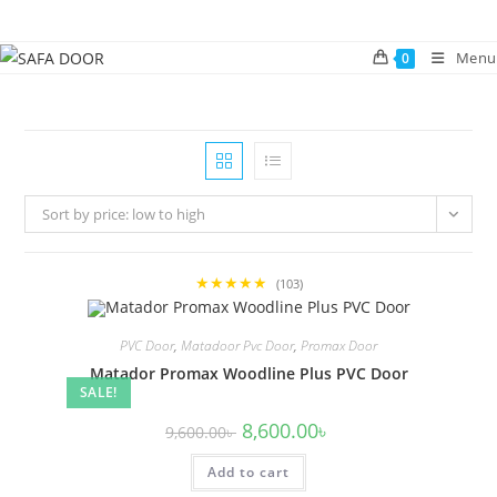
Skip
to
Menu
0
content
Sort by price: low to high
★★★★★
(103)
PVC Door
,
Matadoor Pvc Door
,
Promax Door
Matador Promax Woodline Plus PVC Door
SALE!
Original
Current
8,600.00
৳
9,600.00
৳
price
price
was:
is:
Add to cart
9,600.00৳ .
8,600.00৳ .