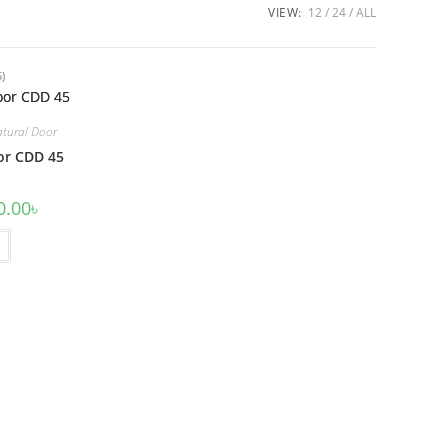
VIEW:
12
24
ALL
5)
tural Door
or CDD 45
l
Current
0.00
৳
price
is:
00৳ .
18,500.00৳ .