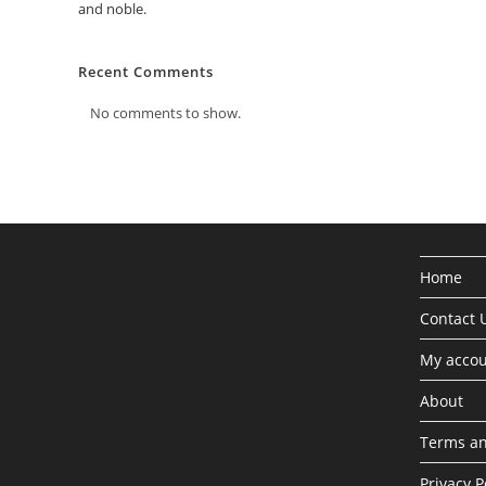
and noble.
Recent Comments
No comments to show.
Home
Contact 
My acco
About
Terms an
Privacy P