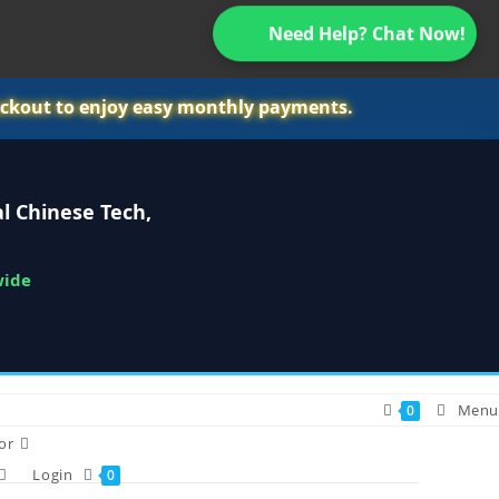
Need Help? Chat Now!
ckout to enjoy easy monthly payments.
l Chinese Tech,
wide
Menu
0
or
Login
0