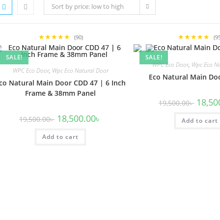
Sort by price: low to high
★★★★★
★★★★★
(90)
(9
SALE!
SALE!
WPC Eco Door
,
Wpc Eco Na
WPC Eco Door
,
Wpc Eco Natural Door
Eco Natural Main Do
co Natural Main Door CDD 47 | 6 Inch
Frame & 38mm Panel
Origina
18,50
19,500.00
৳
price
was:
Original
Current
18,500.00
৳
19,500.00
৳
Add to cart
19,500.
price
price
was:
is:
Add to cart
19,500.00৳ .
18,500.00৳ .