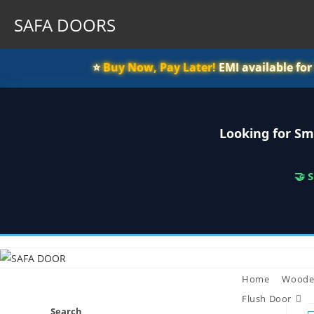
SAFA DOORS
⭐️
Buy Now, Pay Later!
EMI available fo
Looking for Sm
🤝 
Skip
to
content
Home
Woode
Flush Door
Search