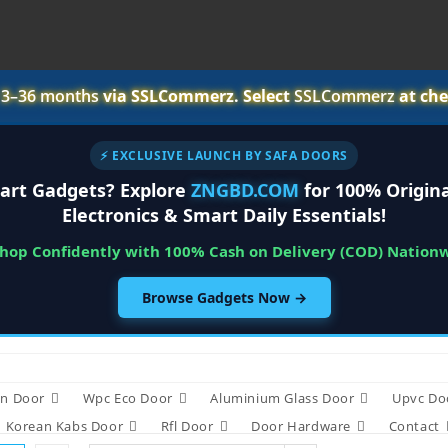
r
3–36 months
via SSLCommerz. Select
SSLCommerz
at che
⚡ EXCLUSIVE LAUNCH BY SAFA DOORS
art Gadgets? Explore
ZNGBD.COM
for 100% Origina
Electronics & Smart Daily Essentials!
Shop Confidently with 100% Cash on Delivery (COD) Nation
Browse Gadgets Now →
n Door
Wpc Eco Door
Aluminium Glass Door
Upvc Do
Korean Kabs Door
Rfl Door
Door Hardware
Contact