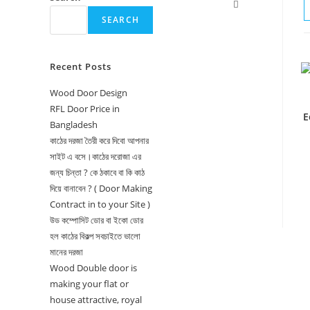
Toggle
SEARCH
website
search
Recent Posts
Wood Door Design
RFL Door Price in
E
Bangladesh
কাঠের দরজা তৈরী করে দিবো আপনার
সাইট এ বসে।কাঠের দরোজা এর
জন্য চিন্তা ? কে ঠকাবে বা কি কাঠ
দিয়ে বানাবেন ? ( Door Making
Contract in to your Site )
উড কম্পোসিট ডোর বা ইকো ডোর
হল কাঠের বিকল্প সবচাইতে ভালো
মানের দরজা
Wood Double door is
making your flat or
house attractive, royal