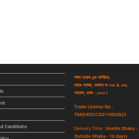
সাফা ডোরস এন্ড ফার্নিচার,
নাহার প্লাজা, দোকান নং ১৩৫ & ১৩৬,
Us
শাহবাগ, ঢাকা - ১০০০।
unt
Trade License No :
TRAD/DSCC/021100/2023
d Conditions
Delivery Time :
(Inside Dhaka -
Outside Dhaka - 10 days)
olicy