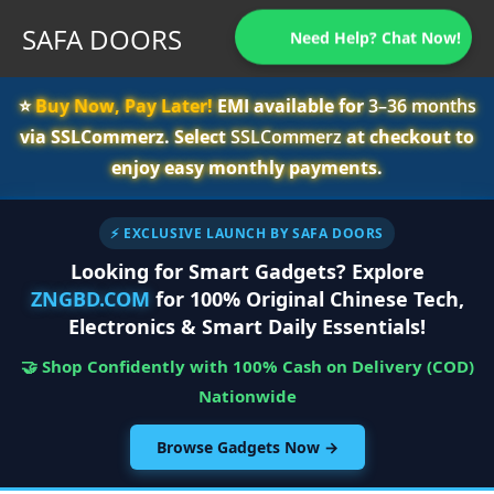
SAFA DOORS
Need Help? Chat Now!
⭐️
Buy Now, Pay Later!
EMI available for
3–36 months
via SSLCommerz. Select
SSLCommerz
at checkout to
enjoy easy monthly payments.
⚡ EXCLUSIVE LAUNCH BY SAFA DOORS
Looking for Smart Gadgets? Explore
ZNGBD.COM
for 100% Original Chinese Tech,
Electronics & Smart Daily Essentials!
🤝 Shop Confidently with 100% Cash on Delivery (COD)
Nationwide
Browse Gadgets Now →