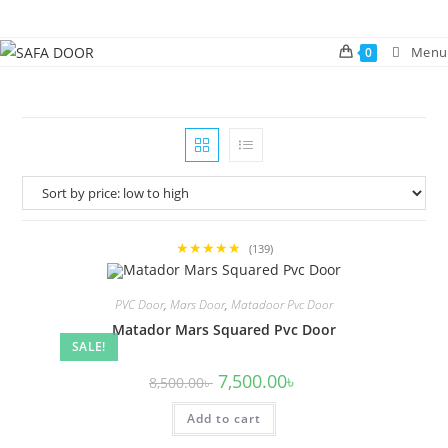
Skip
to
Menu
0
content
★★★★★
(139)
PVC Door
,
Mars Door
,
Matadoor Pvc Door
Matador Mars Squared Pvc Door
SALE!
Original
Current
7,500.00
৳
8,500.00
৳
price
price
was:
is:
Add to cart
8,500.00৳ .
7,500.00৳ .