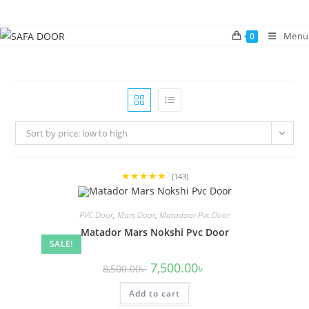
Skip
to
Menu
0
content
Sort by price: low to high
★★★★★
(143)
PVC Door
,
Mars Door
,
Matadoor Pvc Door
Matador Mars Nokshi Pvc Door
SALE!
Original
Current
7,500.00
৳
8,500.00
৳
price
price
was:
is:
Add to cart
8,500.00৳ .
7,500.00৳ .