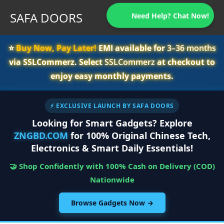
SAFA DOORS
Need Help? Chat Now!
⭐️
Buy Now, Pay Later!
EMI available for
3–36 months
via SSLCommerz. Select
SSLCommerz
at checkout to
enjoy easy monthly payments.
⚡ EXCLUSIVE LAUNCH BY SAFA DOORS
Looking for Smart Gadgets? Explore
ZNGBD.COM
for 100% Original Chinese Tech,
Electronics & Smart Daily Essentials!
🤝 Shop Confidently with 100% Cash on Delivery (COD)
Nationwide
Browse Gadgets Now →