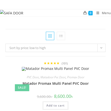
Skip
to
Menu
0
content
Sort by price: low to high
★★★★★
(101)
PVC Door
,
Matadoor Pvc Door
,
Promax Door
Matador Promax Multi Panel PVC Door
SALE!
Original
Current
8,600.00
৳
9,600.00
৳
price
price
was:
is:
Add to cart
9,600.00৳ .
8,600.00৳ .