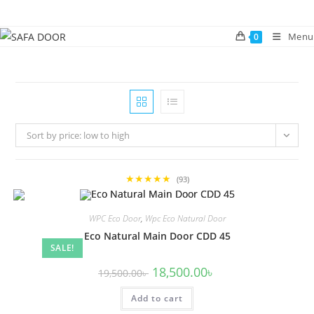
Skip
to
Menu
0
content
Sort by price: low to high
★★★★★
(93)
WPC Eco Door
,
Wpc Eco Natural Door
Eco Natural Main Door CDD 45
SALE!
Original
Current
18,500.00
৳
19,500.00
৳
price
price
was:
is:
Add to cart
19,500.00৳ .
18,500.00৳ .