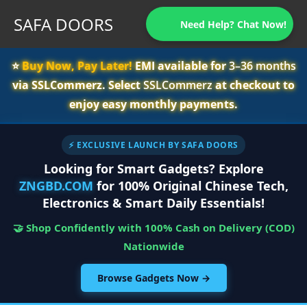
SAFA DOORS
Need Help? Chat Now!
⭐️
Buy Now, Pay Later!
EMI available for
3–36 months
via SSLCommerz. Select
SSLCommerz
at checkout to
enjoy easy monthly payments.
⚡ EXCLUSIVE LAUNCH BY SAFA DOORS
Looking for Smart Gadgets? Explore
ZNGBD.COM
for 100% Original Chinese Tech,
Electronics & Smart Daily Essentials!
🤝 Shop Confidently with 100% Cash on Delivery (COD)
Nationwide
Browse Gadgets Now →