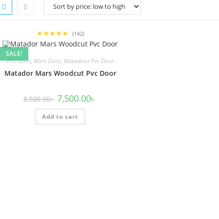
★★★★★
(142)
SALE!
PVC Door
,
Mars Door
,
Matadoor Pvc Door
Matador Mars Woodcut Pvc Door
Original
Current
7,500.00
৳
8,500.00
৳
price
price
was:
is:
Add to cart
8,500.00৳ .
7,500.00৳ .