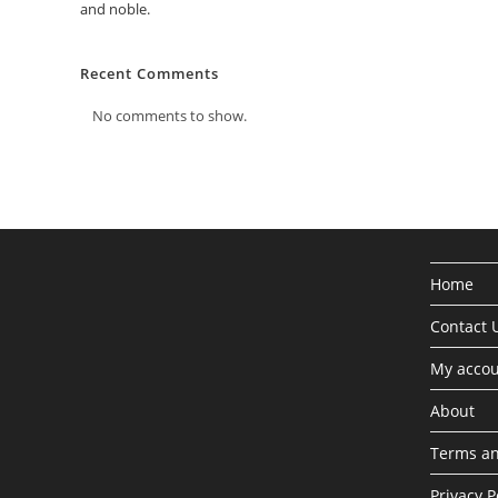
and noble.
Recent Comments
No comments to show.
Home
Contact 
My acco
About
Terms an
Privacy P