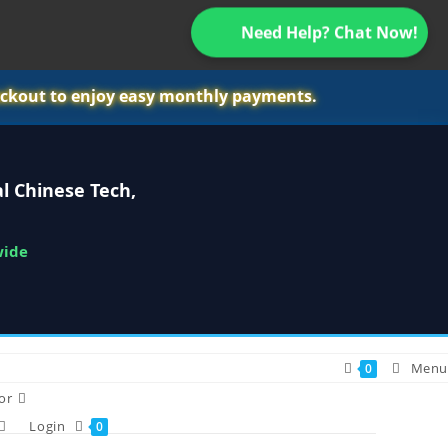
Need Help? Chat Now!
ckout to enjoy easy monthly payments.
l Chinese Tech,
wide
Menu
0
or
Login
0