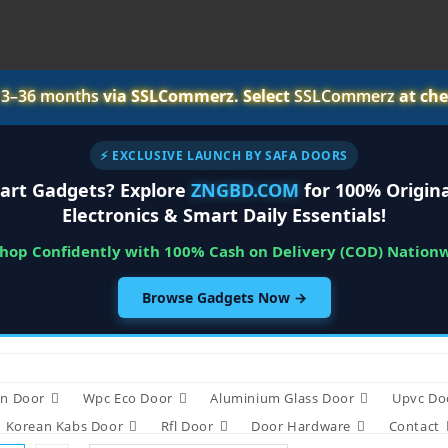
r
3–36 months
via SSLCommerz. Select
SSLCommerz
at che
⚡ EXCLUSIVE LAUNCH BY SAFA DOORS
art Gadgets? Explore
ZNGBD.COM
for 100% Origina
Electronics & Smart Daily Essentials!
Shop Confidently with 100% Cash on Delivery (COD) Nation
Browse Gadgets Now →
n Door
Wpc Eco Door
Aluminium Glass Door
Upvc Do
Korean Kabs Door
Rfl Door
Door Hardware
Contact