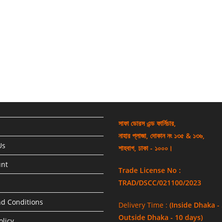
সাফা ডোরস এন্ড ফার্নিচার,
নাহার প্লাজা, দোকান নং ১৩৫ & ১৩৬,
Us
শাহবাগ, ঢাকা - ১০০০।
unt
Trade License No :
TRAD/DSCC/021100/2023
d Conditions
Delivery Time :
(Inside Dhaka -
Outside Dhaka - 10 days)
olicy