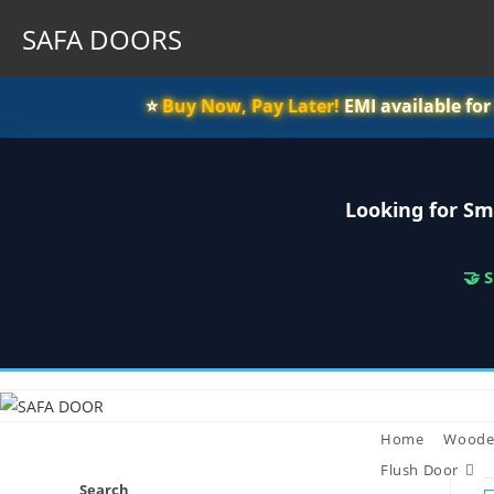
SAFA DOORS
⭐️
Buy Now, Pay Later!
EMI available fo
Looking for Sm
🤝 
Skip
to
content
Home
Woode
Flush Door
Search