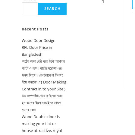
Toggle
SEARCH
website
search
Recent Posts
Wood Door Design
RFL Door Price in
Bangladesh
কাঠের দরজা তৈরী করে দিবো আপনার
সাইট এ বসে।কাঠের দরোজা এর
জন্য চিন্তা ? কে ঠকাবে বা কি কাঠ
দিয়ে বানাবেন ? ( Door Making
Contract in to your Site )
উড কম্পোসিট ডোর বা ইকো ডোর
হল কাঠের বিকল্প সবচাইতে ভালো
মানের দরজা
Wood Double door is
making your flat or
house attractive, royal