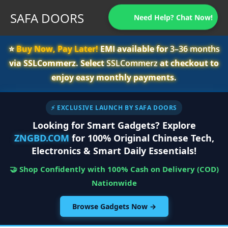
SAFA DOORS
Need Help? Chat Now!
⭐️
Buy Now, Pay Later!
EMI available for
3–36 months
via SSLCommerz. Select
SSLCommerz
at checkout to
enjoy easy monthly payments.
⚡ EXCLUSIVE LAUNCH BY SAFA DOORS
Looking for Smart Gadgets? Explore
ZNGBD.COM
for 100% Original Chinese Tech,
Electronics & Smart Daily Essentials!
🤝 Shop Confidently with 100% Cash on Delivery (COD)
Nationwide
Browse Gadgets Now →