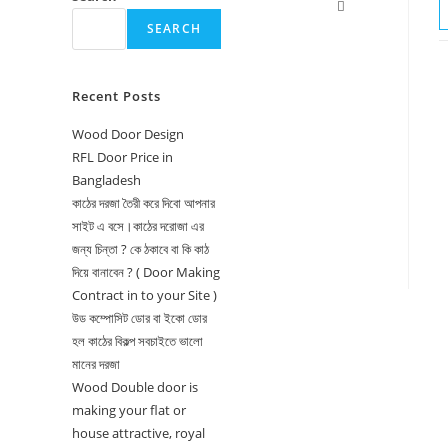
Toggle
SEARCH
website
search
Recent Posts
Wood Door Design
RFL Door Price in
Bangladesh
কাঠের দরজা তৈরী করে দিবো আপনার
সাইট এ বসে।কাঠের দরোজা এর
জন্য চিন্তা ? কে ঠকাবে বা কি কাঠ
দিয়ে বানাবেন ? ( Door Making
Contract in to your Site )
উড কম্পোসিট ডোর বা ইকো ডোর
হল কাঠের বিকল্প সবচাইতে ভালো
মানের দরজা
Wood Double door is
making your flat or
house attractive, royal