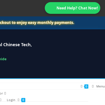
Need Help? Chat Now!
ckout to enjoy easy monthly payments.
l Chinese Tech,
wide
Menu
0
or
Login
0