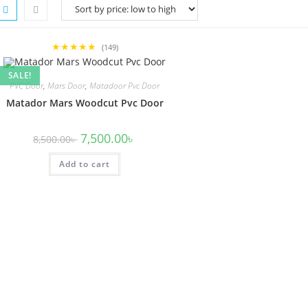
★★★★★
(149)
SALE!
PVC Door
,
Mars Door
,
Matadoor Pvc Door
Matador Mars Woodcut Pvc Door
Original
Current
7,500.00
৳
8,500.00
৳
price
price
was:
is:
Add to cart
8,500.00৳ .
7,500.00৳ .