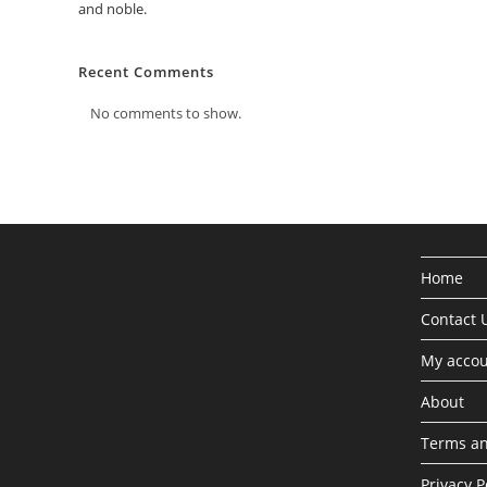
and noble.
Recent Comments
No comments to show.
Home
Contact 
My acco
About
Terms an
Privacy P