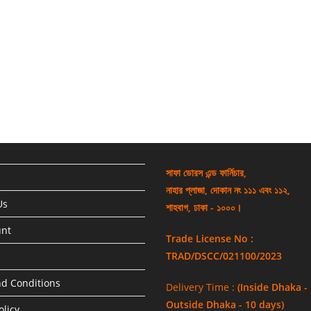
সাফা ডোরস এন্ড ফার্নিচার,
নাহার প্লাজা, দোকান নং ১১১ এবং ১১২,
Us
শাহবাগ, ঢাকা - ১০০০।
unt
Trade License No :
TRAD/DSCC/021100/2023
d Conditions
Delivery Time :
(Inside Dhaka -
Outside Dhaka - 10 days)
olicy