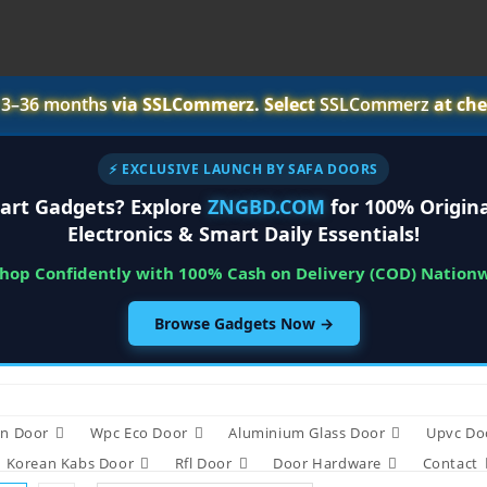
r
3–36 months
via SSLCommerz. Select
SSLCommerz
at che
⚡ EXCLUSIVE LAUNCH BY SAFA DOORS
art Gadgets? Explore
ZNGBD.COM
for 100% Origina
Electronics & Smart Daily Essentials!
Shop Confidently with 100% Cash on Delivery (COD) Nation
Browse Gadgets Now →
n Door
Wpc Eco Door
Aluminium Glass Door
Upvc Do
Korean Kabs Door
Rfl Door
Door Hardware
Contact