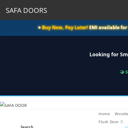
SAFA DOORS
⭐️
Buy Now, Pay Later!
EMI available fo
Looking for Sm
🤝 
Skip
to
content
Home
Woode
Flush Door
Search