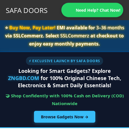
SAFA DOORS
Need Help? Chat Now!
⭐️
Buy Now, Pay Later!
EMI available for
3–36 months
via SSLCommerz. Select
SSLCommerz
at checkout to
enjoy easy monthly payments.
⚡ EXCLUSIVE LAUNCH BY SAFA DOORS
Looking for Smart Gadgets? Explore
ZNGBD.COM
for 100% Original Chinese Tech,
Electronics & Smart Daily Essentials!
🤝 Shop Confidently with 100% Cash on Delivery (COD)
Nationwide
Browse Gadgets Now →