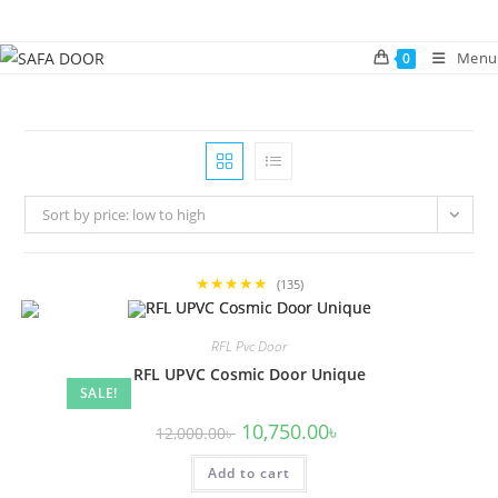
Skip
to
Menu
0
content
Sort by price: low to high
★★★★★
(135)
RFL Pvc Door
RFL UPVC Cosmic Door Unique
SALE!
Original
Current
10,750.00
৳
12,000.00
৳
price
price
was:
is:
Add to cart
12,000.00৳ .
10,750.00৳ .