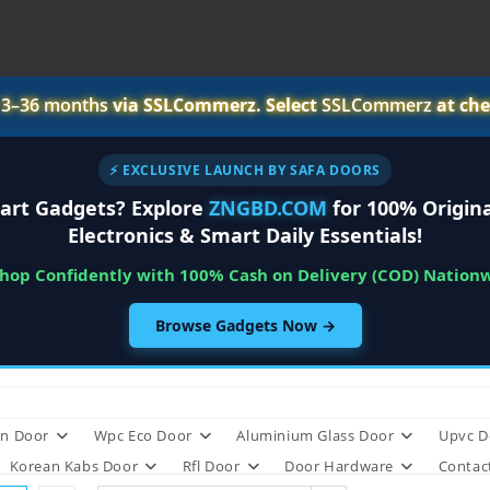
r
3–36 months
via SSLCommerz. Select
SSLCommerz
at che
⚡ EXCLUSIVE LAUNCH BY SAFA DOORS
art Gadgets? Explore
ZNGBD.COM
for 100% Origina
Electronics & Smart Daily Essentials!
Shop Confidently with 100% Cash on Delivery (COD) Nation
Browse Gadgets Now →
n Door
Wpc Eco Door
Aluminium Glass Door
Upvc D
Korean Kabs Door
Rfl Door
Door Hardware
Contac