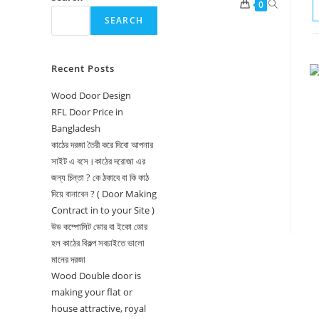
Toggle
0
SEARCH
website
search
Recent Posts
Wood Door Design
RFL Door Price in
Bangladesh
কাঠের দরজা তৈরী করে দিবো আপনার
সাইট এ বসে।কাঠের দরোজা এর
জন্য চিন্তা ? কে ঠকাবে বা কি কাঠ
দিয়ে বানাবেন ? ( Door Making
Contract in to your Site )
উড কম্পোসিট ডোর বা ইকো ডোর
হল কাঠের বিকল্প সবচাইতে ভালো
মানের দরজা
Wood Double door is
making your flat or
house attractive, royal