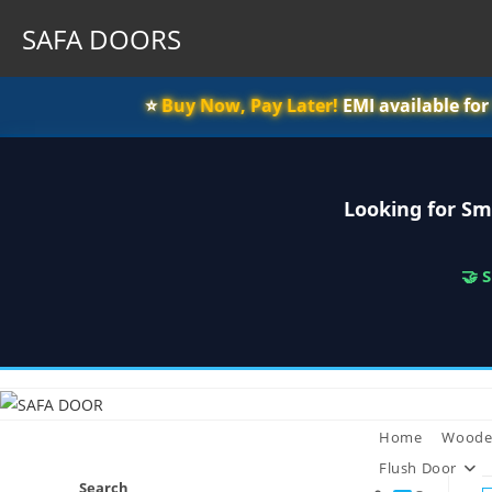
SAFA DOORS
⭐️
Buy Now, Pay Later!
EMI available fo
Looking for Sm
🤝 
Skip
to
content
Home
Woode
Flush Door
Search