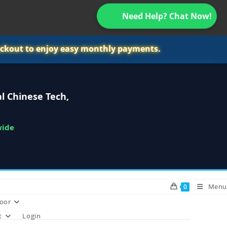
Need Help? Chat Now!
ckout to enjoy easy monthly payments.
l Chinese Tech,
wide
Menu
0
oor
t
Login