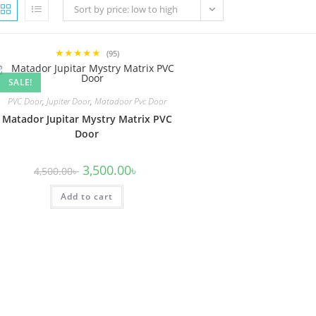
Sort by price: low to high
★★★★★
(95)
SALE!
PVC Door
,
Jupiter Door
,
Matadoor Pvc Door
Matador Jupitar Mystry Matrix PVC
Door
Original
Current
3,500.00
৳
4,500.00
৳
price
price
was:
is:
Add to cart
4,500.00৳ .
3,500.00৳ .