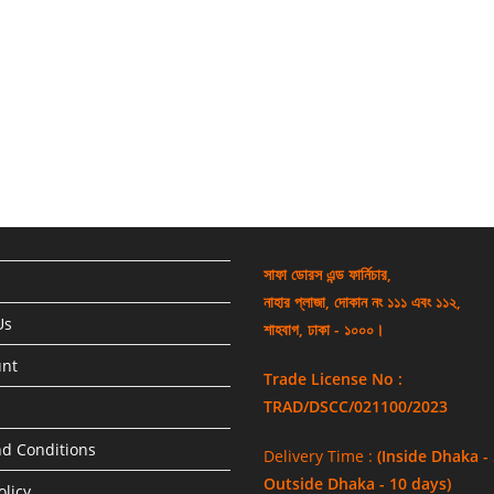
সাফা ডোরস এন্ড ফার্নিচার,
নাহার প্লাজা, দোকান নং ১১১ এবং ১১২,
Us
শাহবাগ, ঢাকা - ১০০০।
unt
Trade License No :
TRAD/DSCC/021100/2023
d Conditions
Delivery Time :
(Inside Dhaka -
Outside Dhaka - 10 days)
olicy