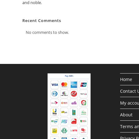
and noble.
Recent Comments
No comments to show.
Home
Contact 
My acco
About
Terms an
Privacy P