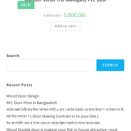
SALE!
Original
Current
5,800.00
৳
6,800.00
৳
price
price
was:
is:
Add to cart
6,800.00৳ .
5,800.00৳ .
Search
SEARCH
Recent Posts
Wood Door Design
RFL Door Price in Bangladesh
কাঠের দরজা তৈরী করে দিবো আপনার সাইট এ বসে।কাঠের দরোজা এর জন্য চিন্তা ? কে ঠকাবে বা কি
কাঠ দিয়ে বানাবেন ? ( Door Making Contract in to your Site )
উড কম্পোসিট ডোর বা ইকো ডোর হল কাঠের বিকল্প সবচাইতে ভালো মানের দরজা
Wood Double door is making your flat or house attractive, royal