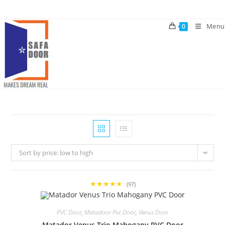
Skip
to
Menu
0
content
Sort by price: low to high
★★★★★
(97)
PVC Door
,
Matadoor Pvc Door
,
Venus Door
Matador Venus Trio Mahogany PVC Door