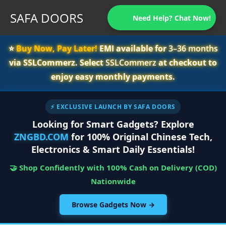
SAFA DOORS
Need Help? Chat Now!
⭐️
Buy Now, Pay Later!
EMI available for
3–36 months
via SSLCommerz. Select
SSLCommerz
at checkout to
enjoy easy monthly payments.
⚡ EXCLUSIVE LAUNCH BY SAFA DOORS
Looking for Smart Gadgets? Explore
ZNGBD.COM
for 100% Original Chinese Tech,
Electronics & Smart Daily Essentials!
🤝 Shop Confidently with 100% Cash on Delivery (COD)
Nationwide
Browse Gadgets Now →