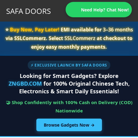
SAFA DOORS
Need Help? Chat Now!
⭐️
Buy Now, Pay Later!
EMI available for
3–36 months
via SSLCommerz. Select
SSLCommerz
at checkout to
enjoy easy monthly payments.
⚡ EXCLUSIVE LAUNCH BY SAFA DOORS
Looking for Smart Gadgets? Explore
ZNGBD.COM
for 100% Original Chinese Tech,
Electronics & Smart Daily Essentials!
🤝 Shop Confidently with 100% Cash on Delivery (COD)
Nationwide
Browse Gadgets Now →