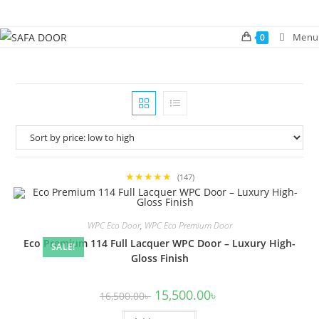
Skip
to
Menu
0
content
★★★★★
(147)
WPC Eco Door
,
WPC Eco Premium Door
Eco Premium 114 Full Lacquer WPC Door – Luxury High-
SALE!
Gloss Finish
Original
Current
15,500.00
৳
16,500.00
৳
price
price
was:
is: