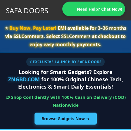
SAFA DOORS
Need Help? Chat Now!
⭐️
Buy Now, Pay Later!
EMI available for
3–36 months
via SSLCommerz. Select
SSLCommerz
at checkout to
enjoy easy monthly payments.
⚡ EXCLUSIVE LAUNCH BY SAFA DOORS
Looking for Smart Gadgets? Explore
ZNGBD.COM
for 100% Original Chinese Tech,
Electronics & Smart Daily Essentials!
🤝 Shop Confidently with 100% Cash on Delivery (COD)
Nationwide
Browse Gadgets Now →