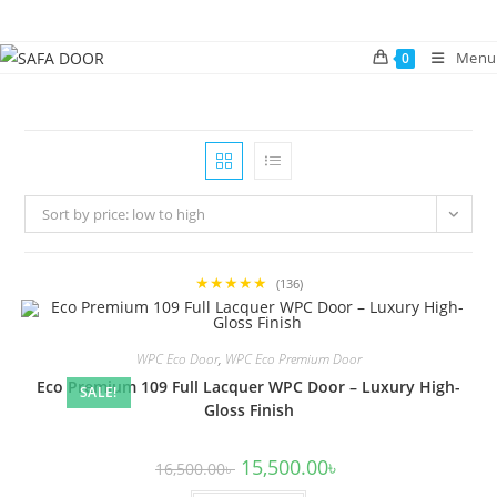
Skip
to
Menu
0
content
Sort by price: low to high
★★★★★
(136)
WPC Eco Door
,
WPC Eco Premium Door
Eco Premium 109 Full Lacquer WPC Door – Luxury High-
SALE!
Gloss Finish
Original
Current
15,500.00
৳
16,500.00
৳
price
price
was:
is: