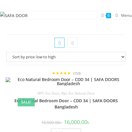
Skip
to
Menu
0
content
★★★★★
(153)
WPC Eco Door
,
Wpc Eco Natural Door
Eco Natural Bedroom Door – CDD 34 | SAFA DOORS
SALE!
Bangladesh
Original
Current
16,000.00
৳
16,500.00
৳
price
price
was:
is: