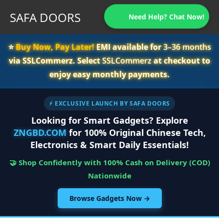
SAFA DOORS
Need Help? Chat Now!
⭐️
Buy Now, Pay Later!
EMI available for
3–36 months
via SSLCommerz. Select
SSLCommerz
at checkout to
enjoy easy monthly payments.
⚡ EXCLUSIVE LAUNCH BY SAFA DOORS
Looking for Smart Gadgets? Explore
ZNGBD.COM
for 100% Original Chinese Tech,
Electronics & Smart Daily Essentials!
🤝 Shop Confidently with 100% Cash on Delivery (COD)
Nationwide
Browse Gadgets Now →