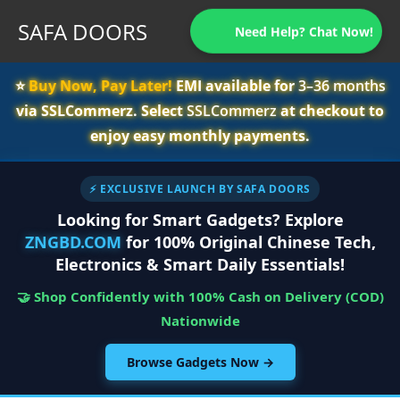
SAFA DOORS
Need Help? Chat Now!
⭐️
Buy Now, Pay Later!
EMI available for
3–36 months
via SSLCommerz. Select
SSLCommerz
at checkout to
enjoy easy monthly payments.
⚡ EXCLUSIVE LAUNCH BY SAFA DOORS
Looking for Smart Gadgets? Explore
ZNGBD.COM
for 100% Original Chinese Tech,
Electronics & Smart Daily Essentials!
🤝 Shop Confidently with 100% Cash on Delivery (COD)
Nationwide
Browse Gadgets Now →