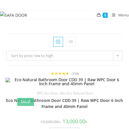
Skip
to
Menu
0
content
Sort by price: low to high
★★★★★
(153)
WPC Eco Door
,
Wpc Eco Natural Door
Eco Natural Bathroom Door CDD 39 | Raw WPC Door 6 Inch
SALE!
Frame and 40mm Panel
Original
Current
13,000.00
৳
13,500.00
৳
price
price
was:
is: