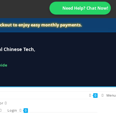
Need Help? Chat Now!
ckout to enjoy easy monthly payments.
l Chinese Tech,
wide
Menu
0
or
Login
0