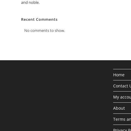
and noble.
Recent Comments
No comments to show.
Home
Contact 
My acco
About
Terms an
Privacy P