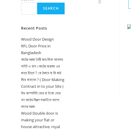
Toggle
SEARCH
website
search
Recent Posts
Wood Door Design
RFL Door Price in
Bangladesh
কাঠের দরজা তৈরী করে দিবো আপনার
সাইট এ বসে।কাঠের দরোজা এর
জন্য চিন্তা ? কে ঠকাবে বা কি কাঠ
দিয়ে বানাবেন ? ( Door Making
Contract in to your Site )
উড কম্পোসিট ডোর বা ইকো ডোর
হল কাঠের বিকল্প সবচাইতে ভালো
মানের দরজা
Wood Double door is
making your flat or
house attractive, royal