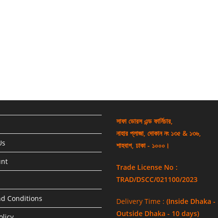
সাফা ডোরস এন্ড ফার্নিচার,
নাহার প্লাজা, দোকান নং ১৩৫ & ১৩৬,
Us
শাহবাগ, ঢাকা - ১০০০।
unt
Trade License No :
TRAD/DSCC/021100/2023
d Conditions
Delivery Time :
(Inside Dhaka -
Outside Dhaka - 10 days)
olicy