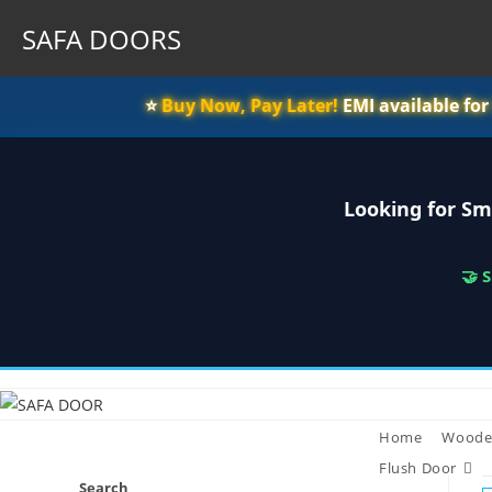
SAFA DOORS
⭐️
Buy Now, Pay Later!
EMI available fo
Looking for Sm
🤝 
Skip
to
content
Home
Woode
Flush Door
Search