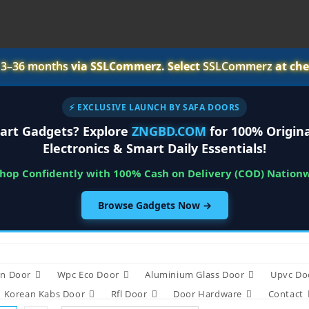
r
3–36 months
via SSLCommerz. Select
SSLCommerz
at che
⚡ EXCLUSIVE LAUNCH BY SAFA DOORS
art Gadgets? Explore
ZNGBD.COM
for 100% Origina
Electronics & Smart Daily Essentials!
Shop Confidently with 100% Cash on Delivery (COD) Nation
Browse Gadgets Now →
n Door
Wpc Eco Door
Aluminium Glass Door
Upvc Do
Korean Kabs Door
Rfl Door
Door Hardware
Contact