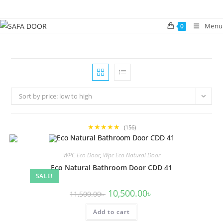
Skip
to
Menu
0
content
Sort by price: low to high
★★★★★
(156)
WPC Eco Door
,
Wpc Eco Natural Door
Eco Natural Bathroom Door CDD 41
SALE!
Original
Current
10,500.00
৳
11,500.00
৳
price
price
was:
is:
Add to cart
11,500.00৳ .
10,500.00৳ .