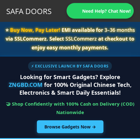
SAFA DOORS
Need Help? Chat Now!
⭐️
Buy Now, Pay Later!
EMI available for
3–36 months
via SSLCommerz. Select
SSLCommerz
at checkout to
enjoy easy monthly payments.
⚡ EXCLUSIVE LAUNCH BY SAFA DOORS
Looking for Smart Gadgets? Explore
ZNGBD.COM
for 100% Original Chinese Tech,
Electronics & Smart Daily Essentials!
🤝 Shop Confidently with 100% Cash on Delivery (COD)
Nationwide
Browse Gadgets Now →