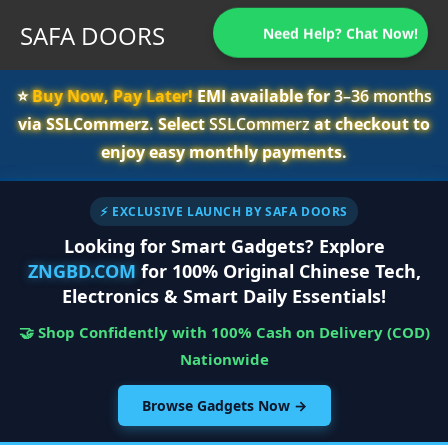
SAFA DOORS
Need Help? Chat Now!
⭐️
Buy Now, Pay Later!
EMI available for
3–36 months
via SSLCommerz. Select
SSLCommerz
at checkout to
enjoy easy monthly payments.
⚡ EXCLUSIVE LAUNCH BY SAFA DOORS
Looking for Smart Gadgets? Explore
ZNGBD.COM
for 100% Original Chinese Tech,
Electronics & Smart Daily Essentials!
🤝 Shop Confidently with 100% Cash on Delivery (COD)
Nationwide
Browse Gadgets Now →