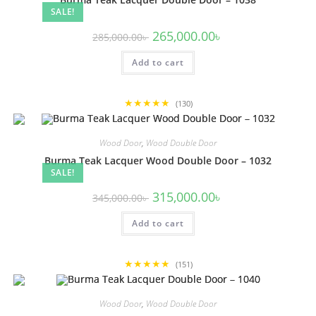
SALE!
Original
Current
265,000.00
৳
285,000.00
৳
price
price
was:
is:
Add to cart
285,000.00৳ .
265,000.00৳ .
★★★★★
(130)
Wood Door
,
Wood Double Door
Burma Teak Lacquer Wood Double Door – 1032
SALE!
Original
Current
315,000.00
৳
345,000.00
৳
price
price
was:
is:
Add to cart
345,000.00৳ .
315,000.00৳ .
★★★★★
(151)
Wood Door
,
Wood Double Door