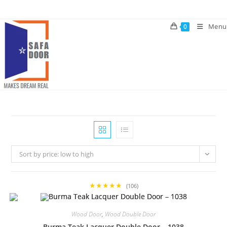
Skip
to
Menu
0
content
Sort by price: low to high
★★★★★
(106)
Wood Door
,
Wood Double Door
Burma Teak Lacquer Double Door – 1038