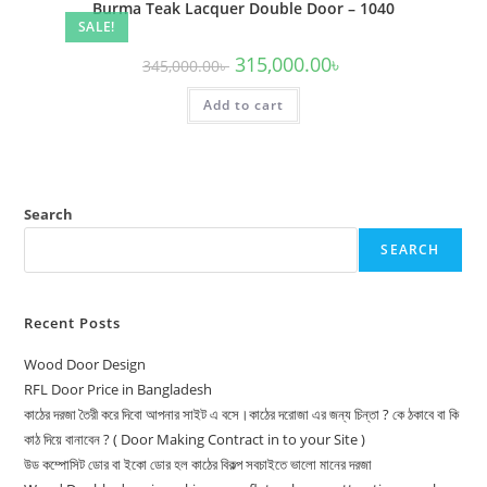
Burma Teak Lacquer Double Door – 1040
SALE!
Original
Current
315,000.00
৳
345,000.00
৳
price
price
was:
is:
Add to cart
345,000.00৳ .
315,000.00৳ .
Search
SEARCH
Recent Posts
Wood Door Design
RFL Door Price in Bangladesh
কাঠের দরজা তৈরী করে দিবো আপনার সাইট এ বসে।কাঠের দরোজা এর জন্য চিন্তা ? কে ঠকাবে বা কি
কাঠ দিয়ে বানাবেন ? ( Door Making Contract in to your Site )
উড কম্পোসিট ডোর বা ইকো ডোর হল কাঠের বিকল্প সবচাইতে ভালো মানের দরজা